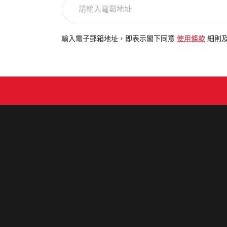
請
輸
入
電
輸入電子郵箱地址，即表示閣下同意
使用條款
細則
郵
地
址