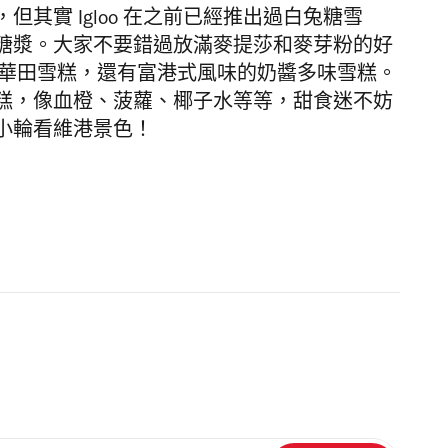
其實 Igloo 在之前已經推出過白兔糖雪
糖漿。大家不要錯過放滿麥提莎和麥芽粉的好
力的阿華田雪糕，還有富港式風味的奶醬多味雪糕。
糕，像血橙、菠蘿、椰子水等等，甜食迷不妨
小輪看維港景色！