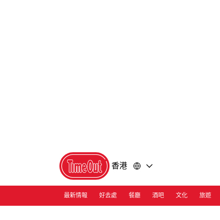
前
前
往
往
內
頁
容
尾
香港
最新情報
好去處
餐廳
酒吧
文化
旅遊