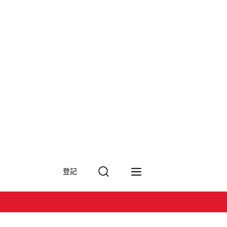
搜
登記
尋