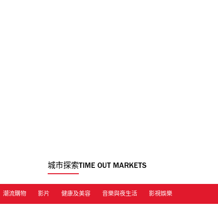
城市探索
TIME OUT MARKETS
潮流購物
影片
健康及美容
音樂與夜生活
影視娛樂