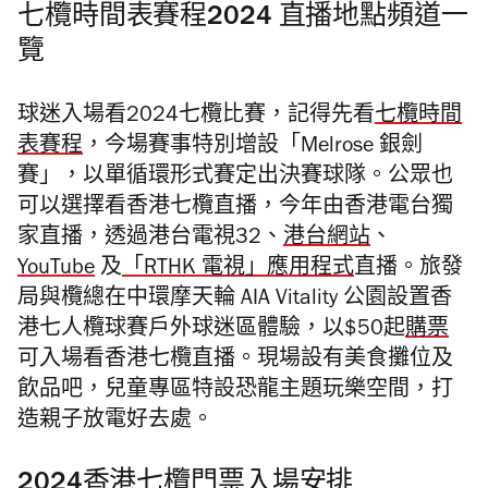
七欖時間表賽程2024 直播地點頻道一
覽
球迷入場看2024七欖比賽，記得先看
七欖時間
表賽程
，今場賽事特別增設「Melrose 銀劍
賽」，以單循環形式賽定出決賽球隊。公眾也
可以選擇看香港七欖直播，今年由香港電台獨
家直播，透過
港台電視32、
港台網站
、
YouTube
及
「RTHK 電視」應用程式
直播。旅發
局與欖總在中環摩天輪 AIA Vitality 公園設置香
港七人欖球賽戶外球迷區體驗，以$50起
購票
可入場看香港七欖直播。現場設有美食攤位及
飲品吧，兒童專區特設恐龍主題玩樂空間，打
造親子放電好去處。
2024香港七欖門票入場安排