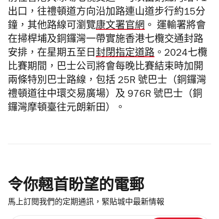
出口，往禮頓道方向沿加路連山道步行約15分
鐘，其他路線可瀏覽
康文署官網
。
運輸署將會
在掃桿埔及銅鑼灣一帶實施香港七欖交通封路
安排，在星期五至日
封閉指定道路
。2024七欖
比賽期間，巴士公司將會每晚比賽結束時加開
兩條特別巴士路線，包括 25R 號巴士（銅鑼灣
禮頓道往中環交易廣場）及 976R 號巴士（銅
鑼灣摩頓臺往元朗新田）。
令你翹首盼望的電郵
馬上訂閱我們的定期通訊，緊貼城中最新情報