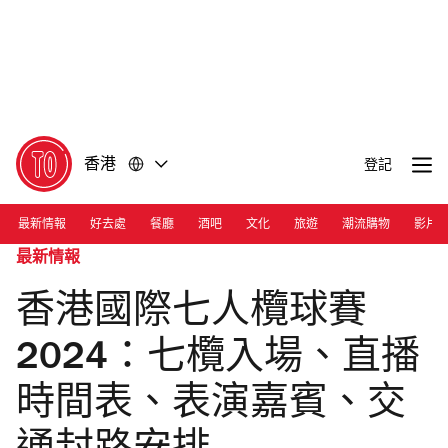
前
前
往
往
內
頁
容
尾
香港
登記
最新情報
好去處
餐廳
酒吧
文化
旅遊
潮流購物
影片
最新情報
香港國際七人欖球賽
2024：七欖入場、直播
時間表、表演嘉賓、交