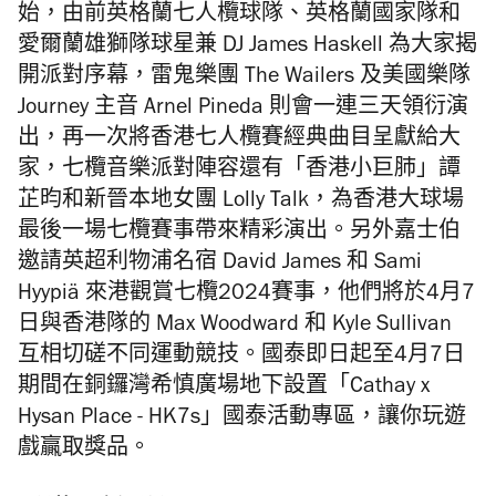
始，由前英格蘭七人欖球隊、英格蘭國家隊和
愛爾蘭雄獅隊球星兼 DJ James Haskell 為大家揭
開派對序幕，雷鬼樂團 The Wailers 及美國樂隊
Journey 主音 Arnel Pineda 則會一連三天領衍演
出，再一次
將香港七人欖賽經典曲目
呈獻給大
家，七欖音樂派對陣容還有「香港小巨肺」譚
芷昀和新晉本地女團
Lolly Talk，
為香港大球場
最後一場七欖賽事帶來精彩演出。另外嘉士伯
邀請英超利物浦名宿 David James 和 Sami
Hyypiä 來港觀賞七欖2024賽事，他們將於4月7
日與香港隊的 Max Woodward 和 Kyle Sullivan
互相切磋不同運動競技。國泰即日起至4月7日
期間在銅鑼灣希慎廣場地下設置「Cathay x
Hysan Place - HK7s」國泰活動專區，讓你玩遊
戲贏取獎品。