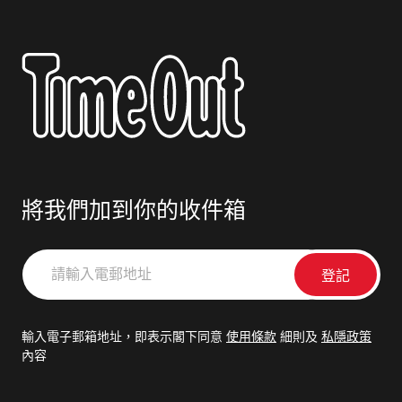
將我們加到你的收件箱
請
輸
入
電
輸入電子郵箱地址，即表示閣下同意
使用條款
細則及
私隱政策
郵
內容
地
址