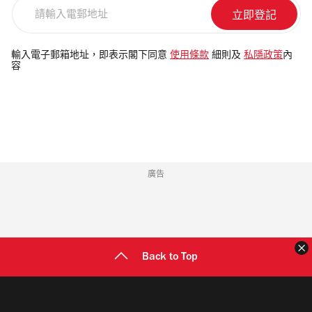
請
輸
入
電
輸入電子郵箱地址，即表示閣下同意
使用條款
細則及
私隱政策
內
容
郵
地
址
廣告
Back to Top