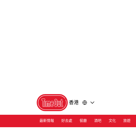
前
前
往
往
內
頁
容
尾
香港
最新情報
好去處
餐廳
酒吧
文化
旅遊