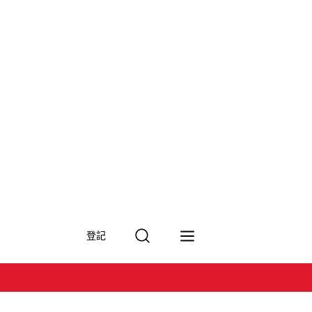
搜
登記
尋