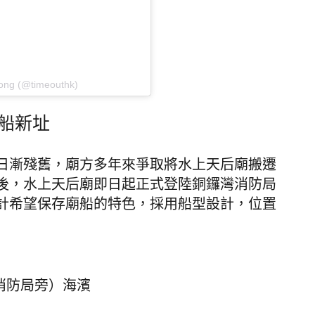
ong (@timeouthk)
船新址
日漸殘舊，廟方多年來爭取將水上天后廟搬遷
後，水上天后廟即日起正式登陸銅鑼灣消防局
計希望保存廟船的特色，採用船型設計，位置
消防局旁）海濱