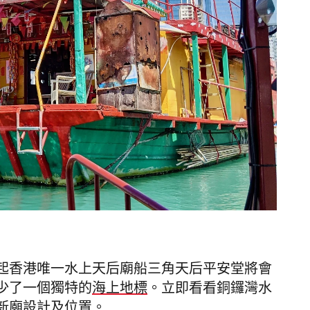
日起香港唯一水上天后廟船三角天后平安堂將會
少了一個獨特的
海上地標
。立即看看銅鑼灣水
新廟設計及位置。