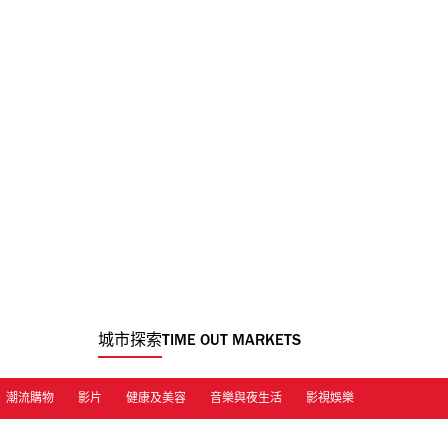
城市探索
TIME OUT MARKETS
潮流購物
影片
健康及美容
音樂與夜生活
影視娛樂