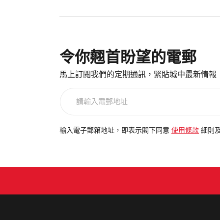
令你翹首盼望的電郵
馬上訂閱我們的定期通訊，緊貼城中最新情報
請
輸
入
電
輸入電子郵箱地址，即表示閣下同意
使用條款
細則
郵
地
址