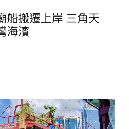
廟船搬遷上岸 三角天
灣海濱