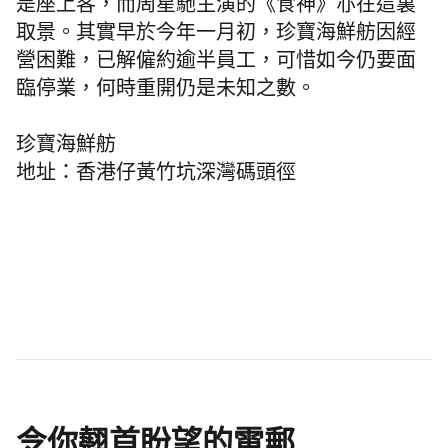
是座上客，
而周星馳主演的《食神》亦在這裏
取景
。其實早於今年一月初，珍寶海鮮舫因經
營困難，已解僱約逾半員工，可惜如今仍要面
臨停業，何時重開仍是未知之數。
珍寶海鮮舫
地址：香港仔黃竹坑深灣碼頭徑
令你翹首盼望的電郵