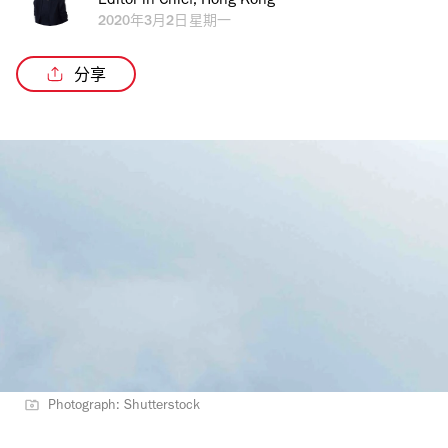
Editor in Chief, Hong Kong
2020年3月2日星期一
分享
Photograph: Shutterstock