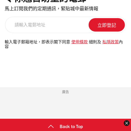
馬上訂閱我們的定期通訊，緊貼城中最新情報
請
輸
入
電
輸入電子郵箱地址，即表示閣下同意
使用條款
細則及
私隱政策
內
容
郵
地
址
廣告
Back to Top