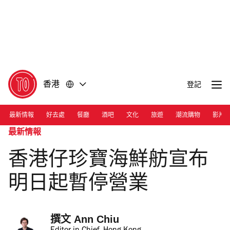
前
前
往
往
內
頁
容
尾
香港
登記
最新情報
好去處
餐廳
酒吧
文化
旅遊
潮流購物
影片
最新情報
香港仔珍寶海鮮舫宣布
明日起暫停營業
撰文 
Ann Chiu