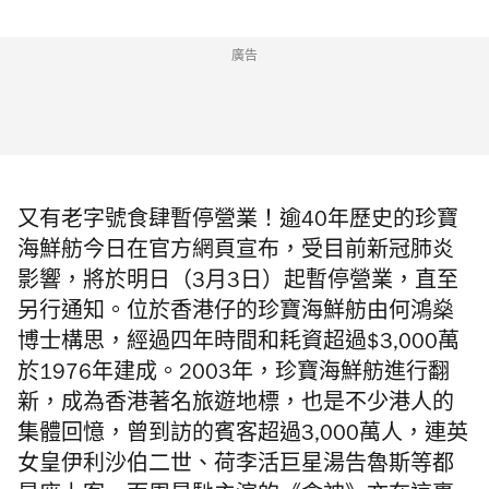
廣告
又有老字號食肆暫停營業！逾40年歷史的珍寶
海鮮舫今日在官方網頁宣布，受目前新冠肺炎
影響，將於明日（3月3日）起暫停營業，直至
另行通知。
位於香港仔的珍寶海鮮舫
由何鴻燊
博士構思，
經過四年時間和耗資超過$3,000萬
於
1976年
建成。
2003年，
珍寶海鮮舫
進行翻
新，
成為
香港著名旅遊地標，也
是不少港人的
集體回憶，
曾到訪的賓客超過
3,000
萬人，連
英
女皇伊利沙伯二世、
荷李活巨星
湯告魯斯等
都