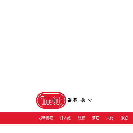
前
前
往
往
內
頁
容
尾
香港
最新情報
好去處
餐廳
酒吧
文化
旅遊