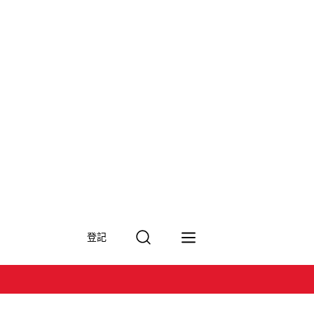
搜
登記
尋