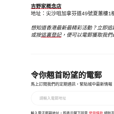
吉野家概念店
地址：尖沙咀加拿芬道49號夏蕙樓1
想知道香港最新最精彩活動？立即追
或按
這裏登記
，便可以電郵獲取我們
令你翹首盼望的電郵
馬上訂閱我們的定期通訊，緊貼城中最新情報
請
輸
入
電
輸入電子郵箱地址，即表示閣下同意
使用條款
細則