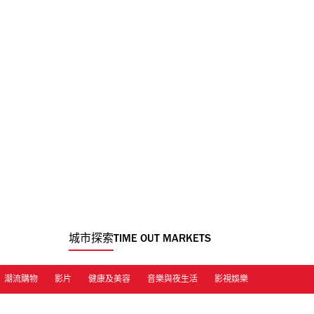
城市探索
TIME OUT MARKETS
潮流購物
影片
健康及美容
音樂與夜生活
影視娛樂