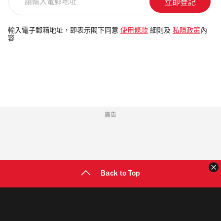
輸
入
電
輸入電子郵箱地址，即表示閣下同意
使用條款
細則及
私隱政策
內
容
郵
地
址
廣告
Back to Top