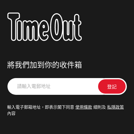
將我們加到你的收件箱
請
輸
入
電
輸入電子郵箱地址，即表示閣下同意
使用條款
細則及
私隱政策
郵
內容
地
址