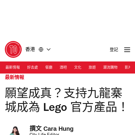
前
前
往
往
內
頁
容
尾
香港
登記
最新情報
好去處
餐廳
酒吧
文化
旅遊
潮流購物
影片
最新情報
願望成真？支持九龍寨
城成為 Lego 官方產品！
撰文 
Cara Hung