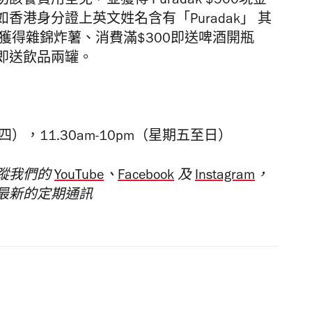
費用全免，並獲得 Puradak $500現金
港身分證上英文姓名含有「Puradak」 其
獲得雜錦炸薯、消費滿$300即送啤酒開瓶
即送飲品兩罐。
四），11.30am-10pm（星期五至日）
蹤我們的
YouTube
、
Facebook
及
Instagram
，
最新的定期通訊