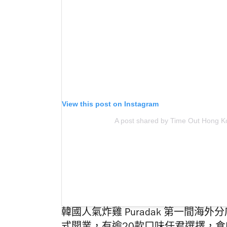
View this post on Instagram
A post shared by Time Out Hong K
韓國人氣炸雞 Puradak 第一間海