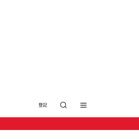
搜
登記
尋