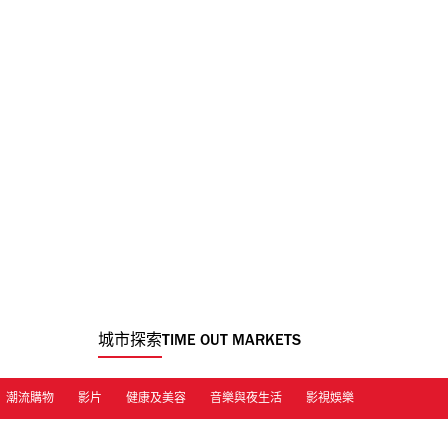
城市探索
TIME OUT MARKETS
潮流購物
影片
健康及美容
音樂與夜生活
影視娛樂