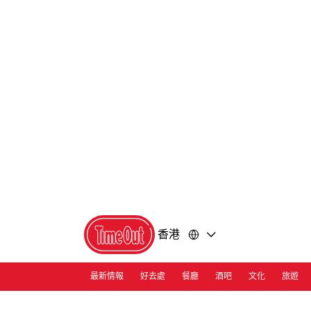
前
前
往
往
內
頁
容
尾
香港
最新情報
好去處
餐廳
酒吧
文化
旅遊