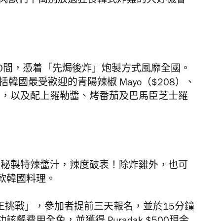
食肉獸們千萬別放過狂食韓式炸雞的大好機會
破700間，憑着「先焗後炸」炮製方式風靡全國。
韓國最受歡迎的青陽辣椒 Mayo（$208）、
），以及配上羅勒醬、烤番茄及巴馬臣芝士羅
以秘製特辣醬汁，辣度破表！除炸雞外，也可
款韓國料理。
大胃王挑戰」，參加者提前三天報名，並於15分鐘