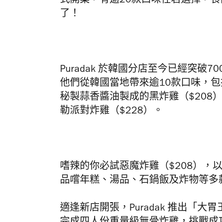
式開業，有逾20款口味任君選擇，
了！
Puradak 於韓國分店至今已經突
他們從韓國當地帶來逾10款口味，包括
秘製蒜香醬油製成的黑炸雞（$208
勒派對炸雞（$228）。
嗜辣的你必試惡魔炸雞（$208），
品嚐年糕、湯品、石鍋飯及炸物等多
適逢新店開張，Puradak 推出「