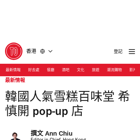
前
前
往
往
內
頁
容
尾
香港
登記
最新情報
好去處
餐廳
酒吧
文化
旅遊
潮流購物
影片
最新情報
韓國人氣雪糕百味堂 希
慎開 pop-up 店
撰文 
Ann Chiu