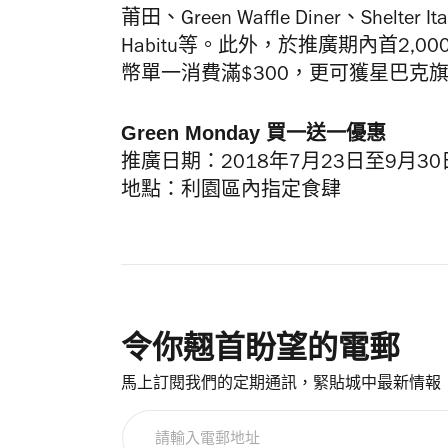
莆田、Green Waffle Diner
、
Shelter It
Habitu
等。此外，於推廣期內
首2,00
幣單一消費滿
$300
，更可獲星巴克
Green Monday 買一送一優惠
推廣日期：2018年
7
月
23
日至
9
月
30
地點：利園區內指定食肆
令你翹首盼望的電郵
馬上訂閱我們的定期通訊，緊貼城中最新情報
請
輸