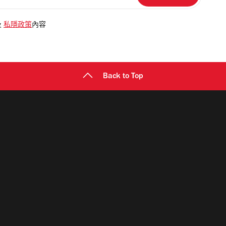
及
私隱政策
內容
Back to Top