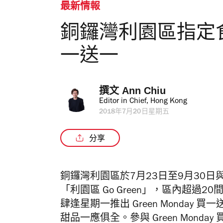
最新情報
銅鑼灣利園區指定食肆 
一送一
撰文 
Ann Chiu
Editor in Chief, Hong Kong
2018年7月20日星期五
分享
銅鑼灣利園區於7
月
23
日至
9
月
30
日
「利園區 Go Green
」，區
內超過20
肆逢星期一推出
Green Monda
甜品一應俱全。
參與
Green Monday