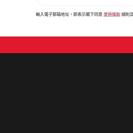
入
電
輸入電子郵箱地址，即表示閣下同意
使用條款
細則
郵
地
址