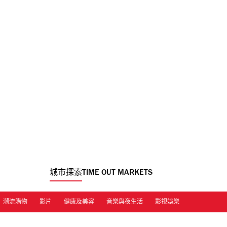
城市探索
TIME OUT MARKETS
潮流購物
影片
健康及美容
音樂與夜生活
影視娛樂