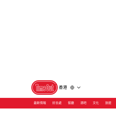
前
前
往
往
內
頁
容
尾
香港
最新情報
好去處
餐廳
酒吧
文化
旅遊