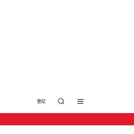
搜
登記
尋