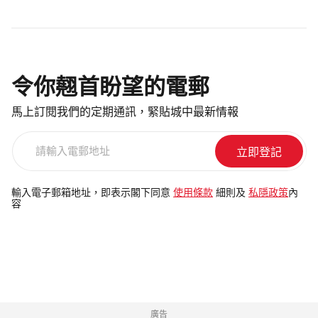
令你翹首盼望的電郵
馬上訂閱我們的定期通訊，緊貼城中最新情報
請
輸
入
電
輸入電子郵箱地址，即表示閣下同意
使用條款
細則及
私隱政策
內
容
郵
地
址
廣告