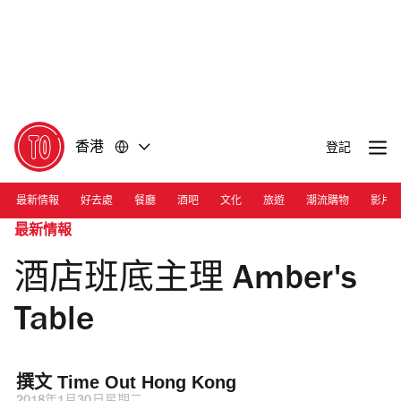
前
前
往
往
內
頁
容
尾
香港
登記
最新情報
好去處
餐廳
酒吧
文化
旅遊
潮流購物
影片
最新情報
酒店班底主理 Amber's
Table
撰文 
Time Out Hong Kong 