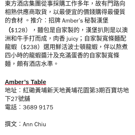
東方酒店集團從事採購工作多年，故有門路向
相熟供應商取貨，以最便宜的價錢購得最優質
的食材 。推介︰招牌 Amber’s 秘製漢堡
（
$128），麵包是自家製的，漢堡扒則是以澳
洲和牛手打而成，肉香 juicy
；
自家製寬條麵配
龍蝦（$238）選用鮮活波士頓龍蝦，伴以熬煮
四小時的龍蝦醬汁及充滿蛋香的自家製寬條
麵，頗有酒店水準。
Amber’s Table
地址︰紅磡黃埔新天地黃埔花園第3期百寶坊地
下27號舖
電話︰3689 9175
撰文︰Ann Chiu