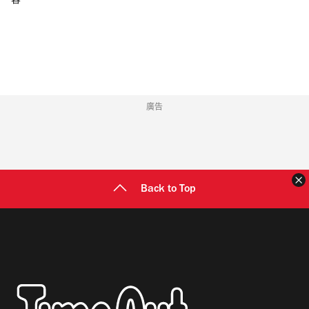
容
郵
地
址
廣告
Back to Top