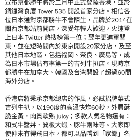
宣布
京都勝牛將於
二月中正式登陸香港，並於
銅鑼灣食廈
Tower 535
開設首家分店。
相信各
位日本通對京都勝牛不會陌生，品牌
於
2014
在
關西京都站前開店，
深受年輕人歡迎，火速登
上日本
Twitter
熱搜榜第一位；
翌年更進軍關
東，並在短時間內於東京開設20家分店，
及至
其他日本地區，包括福岡、奈良、廣島等，成
為日本市場佔有率第一的吉列牛扒店。現時
京
都勝牛
在加拿大、韓國及台灣開設了
超過60
間
海外分店。
香港店將秉承京都總店的作風，必試招牌菜式
吉列牛扒，
以190度的高溫快炸60秒，外層
酥
脆金黃，肉質軟熟 juicy；
多款人氣名物還有：
和式牛
醬丼、翼板大蝦、豚牛兩味等。大家即
使仲未有得飛日本，都可以品嚐到「家鄉」名