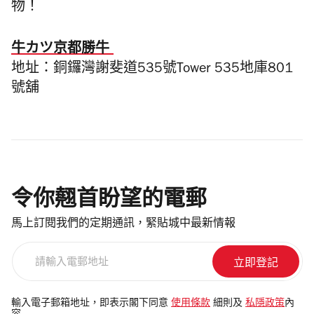
物！
牛カツ京都勝牛
地址：銅鑼灣謝斐道535號Tower 535地庫801
號舖
令你翹首盼望的電郵
馬上訂閱我們的定期通訊，緊貼城中最新情報
請
輸
入
電
輸入電子郵箱地址，即表示閣下同意
使用條款
細則及
私隱政策
內