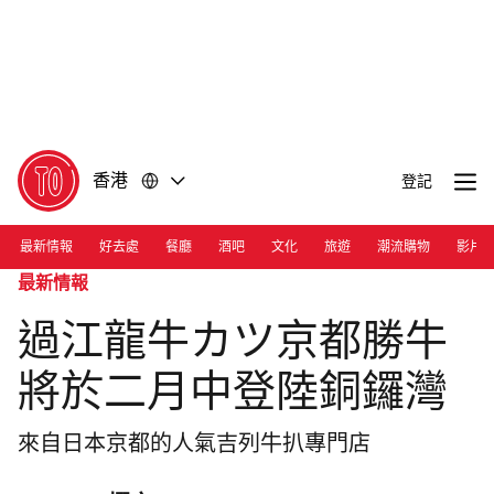
前
前
往
往
內
頁
容
尾
香港
登記
最新情報
好去處
餐廳
酒吧
文化
旅遊
潮流購物
影片
最新情報
過江龍牛カツ京都勝牛
將於二月中登陸銅鑼灣
來自日本京都的人氣吉列牛扒專門店