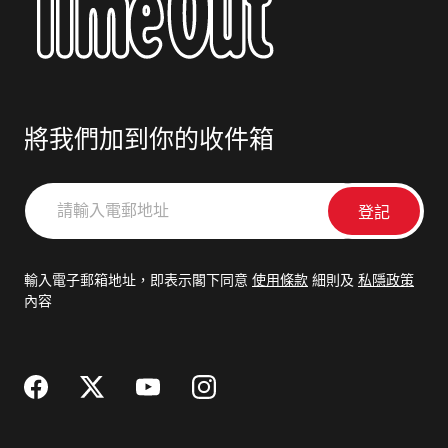
將我們加到你的收件箱
請
輸
入
電
輸入電子郵箱地址，即表示閣下同意
使用條款
細則及
私隱政策
郵
內容
地
址