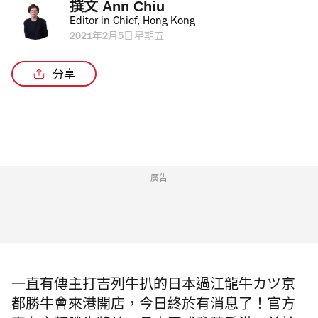
撰文 
Ann Chiu
Editor in Chief, Hong Kong
2021年2月5日星期五
分享
廣告
一直有傳主打吉列牛扒的日本過江龍牛カツ京
都勝牛會來港開店，今日終於有消息了！官方