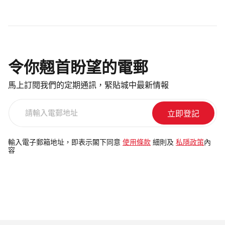
令你翹首盼望的電郵
馬上訂閱我們的定期通訊，緊貼城中最新情報
請
輸
入
電
輸入電子郵箱地址，即表示閣下同意
使用條款
細則及
私隱政策
內
容
郵
地
址