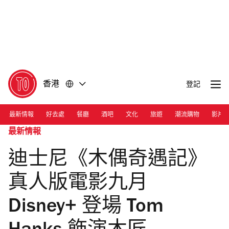
前
前
往
往
內
頁
容
尾
香港
登記
最新情報
好去處
餐廳
酒吧
文化
旅遊
潮流購物
影片
最新情報
迪士尼《木偶奇遇記》
真人版電影九月
Disney+ 登場 Tom