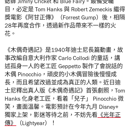
蟋蟀
Jiminy Cricket 和 Blue Fairy。最備受曯
目，必定是 Tom Hanks 與
Robert Zemeckis 繼得
獎電影《阿甘正傳》（Forrest Gump）後，相隔
28年再度合作，透過新作品帶來不一樣的火
花。
《木偶奇遇記》是1940年
迪士尼長篇動畫，故
事改編自意大利作家 Carlo Collodi 的童話，講
述孤身一人的老工匠 Geppetto 製作了會說話的
木偶 Pinocchio，頑皮的小木偶冒險後慢慢成
長，而且希望改過並成為真正的人類。
近日迪
士尼釋出真人版《木偶奇遇記》首張劇照，Tom
Hanks 化身老工匠，看着「兒子」 Pinocchio 微
笑，畫面溫馨。電影預計在今年九月
Disney+
獨家上架，影迷等待之前，不妨先看
《光年正
傳》
（Lightyear）！