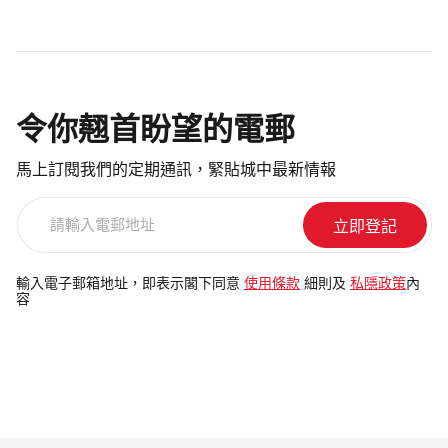
令你翹首盼望的電郵
馬上訂閱我們的定期通訊，緊貼城中最新情報
請
輸
入
電
輸入電子郵箱地址，即表示閣下同意
使用條款
細則及
私隱政策
內
容
郵
地
址