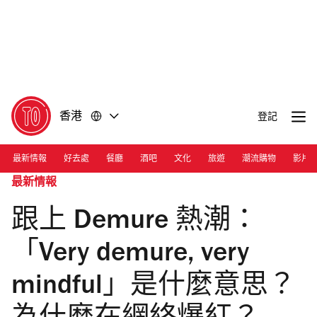
前
前
往
往
內
頁
容
尾
香港
登記
最新情報
好去處
餐廳
酒吧
文化
旅遊
潮流購物
影片
最新情報
跟上 Demure 熱潮：
「Very demure, very
mindful」是什麼意思？