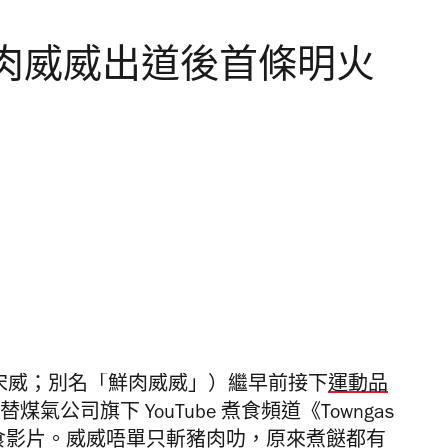
肉威威出道後首條明火
宋威；
別名「鮮肉威威」）繼早前接下
運動品
替
煤氣公司旗下
YouTube
煮食頻道《
Towngas
食影片。
威
威唔單只斬豬肉叻，原來煮餸都有