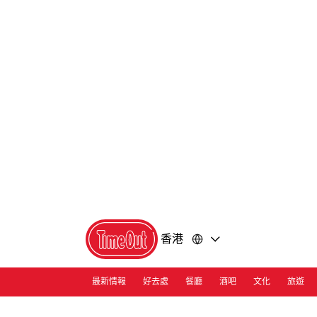
前
前
往
往
內
頁
容
尾
香港
最新情報
好去處
餐廳
酒吧
文化
旅遊