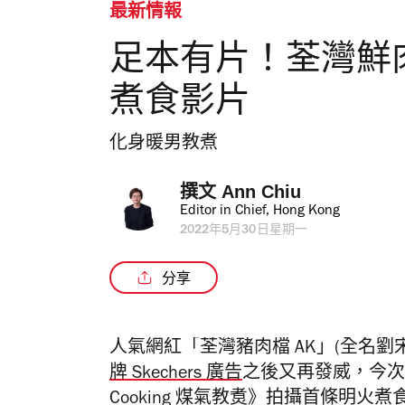
最新情報
足本有片！荃灣鮮
煮食影片
化身暖男教煮
撰文 
Ann Chiu
Editor in Chief, Hong Kong
2022年5月30日星期一
分享
人氣網紅「荃灣豬肉檔 AK」
(全名劉
牌 Skechers 廣告
之後又再發威，今次
Cooking
煤氣教煑》拍攝
首條明火煮