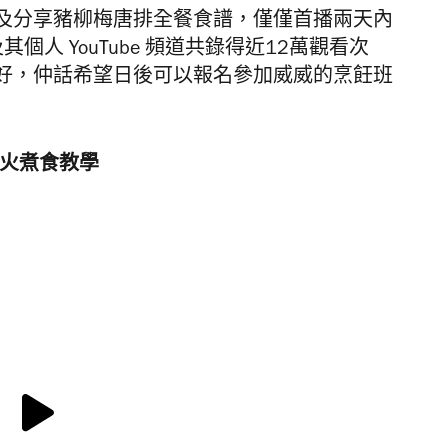
及分享豬柳梅唐排全餐食譜，
僅僅首播兩天內
其個人 YouTube 頻道共錄得
近12萬觀看次
好，仲話希望日後可以報名參加
威
威的烹飪班
明火煮食教學