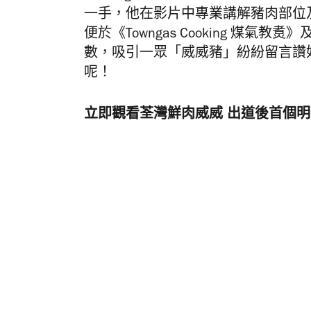
一手，他在影片中專業講解豬肉部位
便於《Towngas Cooking 煤氣教煑
》
及
數，吸引一眾
「威威豬」
紛紛留言讚
呢！
立即觀看
荃灣鮮肉威威 出道後首個