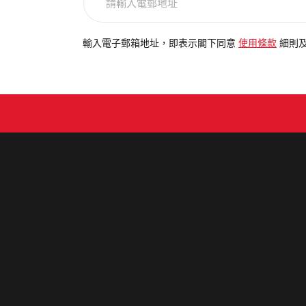
輸
入
電
輸入電子郵箱地址，即表示閣下同意
使用條款
細則
郵
地
址