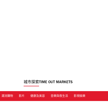
城市探索
TIME OUT MARKETS
潮流購物
影片
健康及美容
音樂與夜生活
影視娛樂