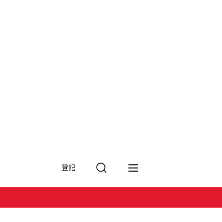
搜
登記
尋