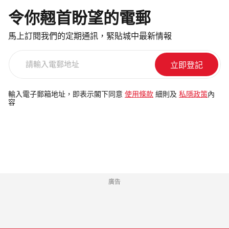
令你翹首盼望的電郵
馬上訂閱我們的定期通訊，緊貼城中最新情報
請
輸
入
電
輸入電子郵箱地址，即表示閣下同意
使用條款
細則及
私隱政策
內
容
郵
地
址
廣告