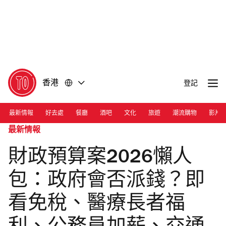
前
前
往
往
內
頁
容
尾
香港
登記
最新情報
好去處
餐廳
酒吧
文化
旅遊
潮流購物
影片
最新情報
財政預算案2026懶人
包：政府會否派錢？即
看免稅、醫療長者福