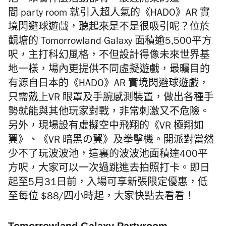
池、聚餐什麼活動都有，最近開業的這一
間
party room 就引入超人氣的《HADO》AR 實
境閃避球遊戲，聽起來是不是很吸引呢？位於
觀塘的 Tomorrowland Galaxy 面積逾5,500平方
呎，主打科幻風格，不但設計得像未來世界基
地一樣，場內更提供不同虛擬遊戲，最曯目的
有源自日本的《HADO》AR 實境閃避球遊戲，
只需戴上VR
眼罩及手腕感測裝置，做出各種手
勢就能與其他玩家對戰，非常刺激又不危險。
另外，現場設有虛擬空中飛翔的《
VR
極翔如
翼》、《
VR
暗黑の翼》及拳擊機。開派對當然
少不了玩波波池，這裏的波波池面積達
400
平
方
呎，大家可以一次過跳進去拍照打卡。即日
起至
5
月
31
日前，入場可享新張限定優惠，低
至每位
$88/
四小時起，大家快點去看看！