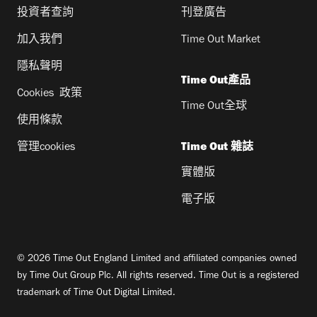
投資者查詢
刊登廣告
加入我們
Time Out Market
隱私聲明
Time Out產品
Cookies 政策
Time Out全球
使用條款
管理cookies
Time Out 雜誌
實體版
電子版
© 2026 Time Out England Limited and affiliated companies owned
by Time Out Group Plc. All rights reserved. Time Out is a registered
trademark of Time Out Digital Limited.