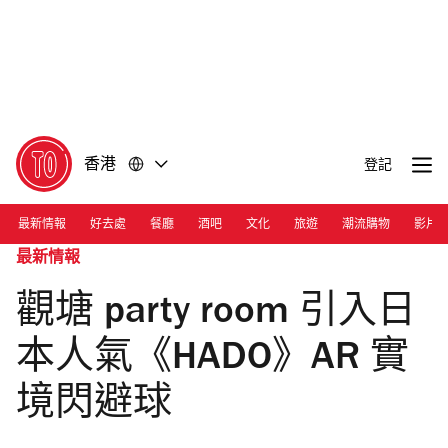
前
前
往
往
內
頁
容
尾
香港
登記
最新情報
好去處
餐廳
酒吧
文化
旅遊
潮流購物
影片
最新情報
觀塘 party room 引入日
本人氣《HADO》AR 實
境閃避球