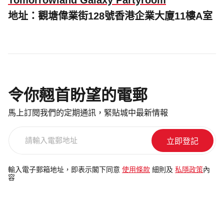
Tomorrowland Galaxy Partyroom
地址：觀塘偉業街128號香港企業大廈11樓A室
令你翹首盼望的電郵
馬上訂閱我們的定期通訊，緊貼城中最新情報
請
輸
入
電
輸入電子郵箱地址，即表示閣下同意
使用條款
細則及
私隱政策
內
容
郵
地
址