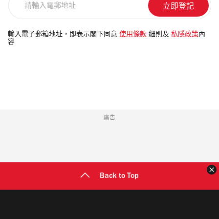
輸
入
電
輸入電子郵箱地址，即表示閣下同意
使用條款
細則及
私隱政策
內
容
郵
地
址
廣告
Back to Top