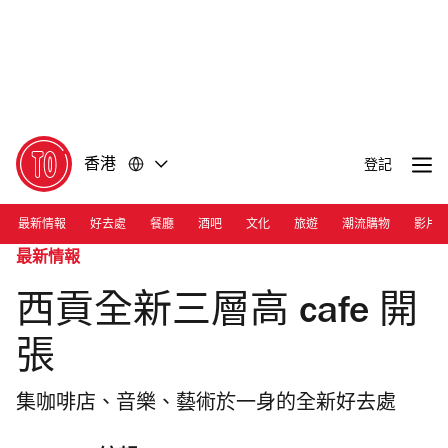
前
前
往
往
內
頁
容
尾
香港
登記
最新情報
好去處
餐廳
酒吧
文化
旅遊
潮流購物
影片
最新情報
西貢全新三層高 cafe 開
張
集咖啡店、音樂、藝術於一身的全新好去處