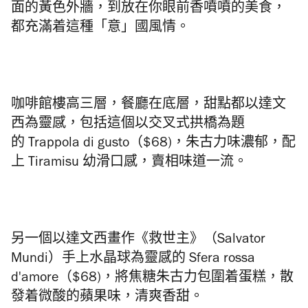
面的黃色外牆，到放在你眼前香噴噴的美食，
都充滿着這種「意」國風情。
咖啡館樓高三層，餐廳在底層，甜點都以達文
西為靈感，包括這個以
交叉式拱橋為題
的
Trappola di gusto（$68)，朱古力味濃郁，配
上 Tiramisu 幼滑口感，賣相味道一流。
另一個以達文西畫作《救世主》（Salvator
Mundi）手上水晶球為靈感的
Sfera rossa
d'amore（$68)
，將
焦糖朱古力包圍着蛋糕，散
發着微酸的蘋果味，清爽香甜。