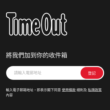
將我們加到你的收件箱
請
輸
入
電
輸入電子郵箱地址，即表示閣下同意
使用條款
細則及
私隱政策
郵
內容
地
址