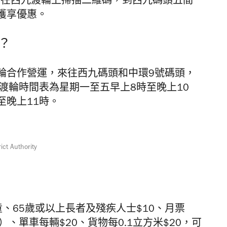
需在西九渡輪上掃描二維碼，到西九碼頭五間
獲享優惠。
？
輪合作營運，來往西九碼頭和中環9號碼頭，
渡輪時間表為星期一至五早上8時至晚上10
至晚上11時。
ict Authority
兒童、65歲或以上長者及殘疾人士$10、月票
）、單車每輛$20、貨物每0.1立方米$20，可