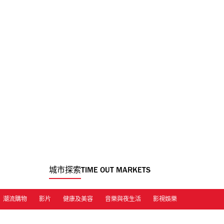
城市探索
TIME OUT MARKETS
潮流購物
影片
健康及美容
音樂與夜生活
影視娛樂