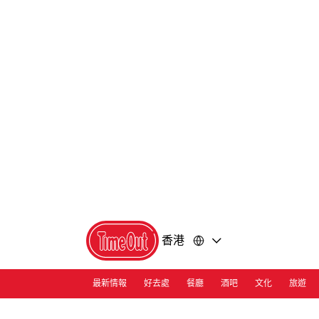
前
前
往
往
內
頁
容
尾
香港
最新情報
好去處
餐廳
酒吧
文化
旅遊