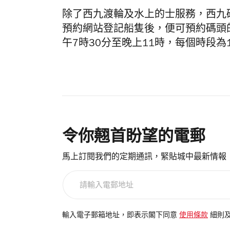
除了西九渡輪及水上的士服務，西九
預約網站登記船隻後，便可預約碼頭
午7時30分至晚上11時，每個時段為
令你翹首盼望的電郵
馬上訂閱我們的定期通訊，緊貼城中最新情報
請
輸
入
電
輸入電子郵箱地址，即表示閣下同意
使用條款
細則
郵