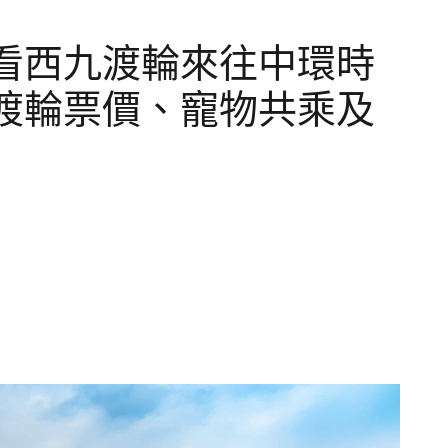
看西九渡輪來往中環時
渡輪票價、寵物共乘及