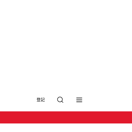
搜
登記
尋