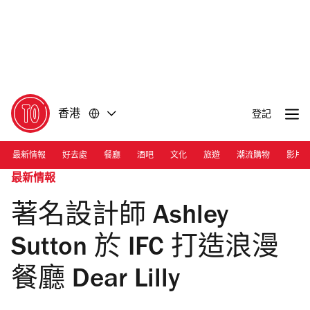
前
前
往
往
內
頁
容
尾
香港
登記
最新情報
好去處
餐廳
酒吧
文化
旅遊
潮流購物
影片
最新情報
著名設計師 Ashley
Sutton 於 IFC 打造浪漫
餐廳 Dear Lilly