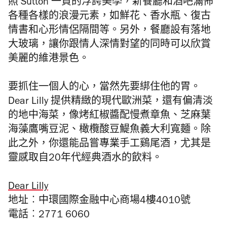
照 Sutton 一貫的浮誇美學，新餐廳和酒吧滿佈
各種各樣的浪漫元素，如鮮花、香水瓶、復古
情書和心形情侶隔間等。另外，餐廳設有落地
大玻璃，讓你跟情人深情對望的同時可以欣賞
美麗的維港景色。
要抓住一個人的心，當然先要綁住他的胃。
Dear Lilly 提供精緻的現代歐洲菜，還有偏清淡
的地中海菜，像烤紅椒醬配慢煮章魚、芝麻葉
海藻鷹嘴豆泥、橄欖酸豆鯷魚義大利寬麵。除
此之外，你還能品嘗專業手工鷄尾酒，尤其是
靈感取自20年代經典酒水的飲料。
Dear Lilly
地址︰中環國際金融中心商場4樓4010號
電話︰2771 6060