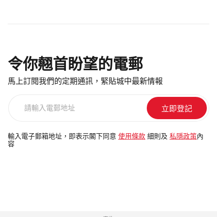
令你翹首盼望的電郵
馬上訂閱我們的定期通訊，緊貼城中最新情報
請
輸
入
電
輸入電子郵箱地址，即表示閣下同意
使用條款
細則及
私隱政策
內
容
郵
地
址