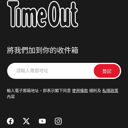
將我們加到你的收件箱
請
輸
入
電
輸入電子郵箱地址，即表示閣下同意
使用條款
細則及
私隱政策
郵
內容
地
址