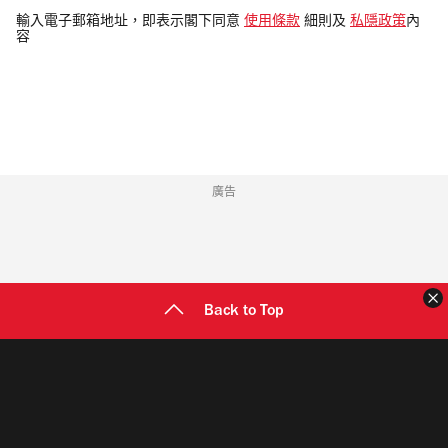
電
輸入電子郵箱地址，即表示閣下同意
使用條款
細則及
私隱政策
內
容
郵
地
址
廣告
Back to Top