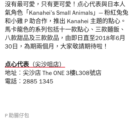
沒有最可愛，只有更可愛！点心代表與日本人
氣角色「Kanahei’s Small Animals」— 粉紅兔兔
和小雞 P 助合作，推出 Kanahei 主題的點心。
馬卡龍色的系列包括十一款點心、三款麵飯、
八款甜品及三款飲品，由
即日
直至2018年6月
30日，為期兩個月，大家敬請期待啦！
点心代表
（尖沙咀店）
地址︰尖沙店
The ONE 3
樓
L308
號店
電話︰2885 1345
P 助腸仔包