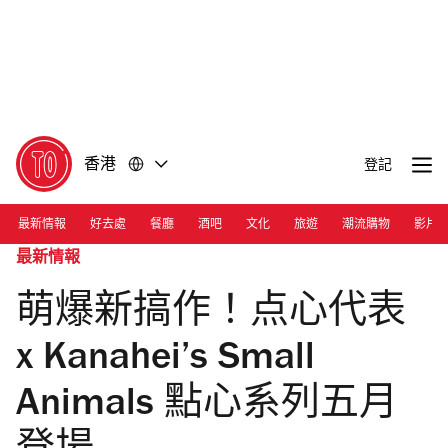
前
前
往
往
內
頁
容
尾
香港
登記
最新情報
好去處
餐廳
酒吧
文化
旅遊
潮流購物
影片
最新情報
萌爆新搞作！点心代表
x Kanahei’s Small
Animals 點心系列五月