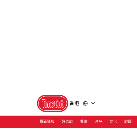
前
前
往
往
內
頁
容
尾
香港
最新情報
好去處
餐廳
酒吧
文化
旅遊