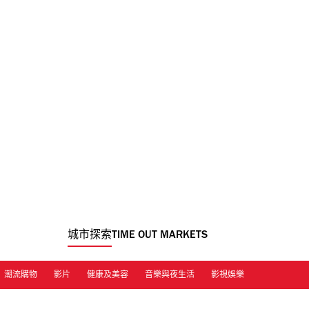
城市探索
TIME OUT MARKETS
潮流購物
影片
健康及美容
音樂與夜生活
影視娛樂