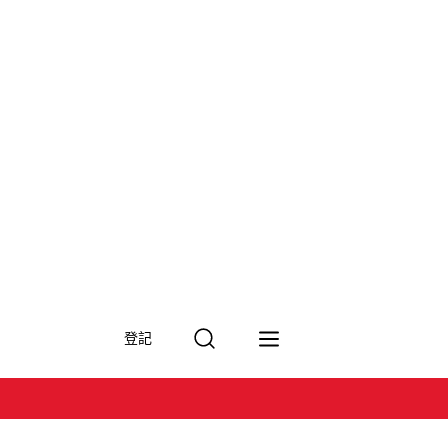
搜
登記
尋