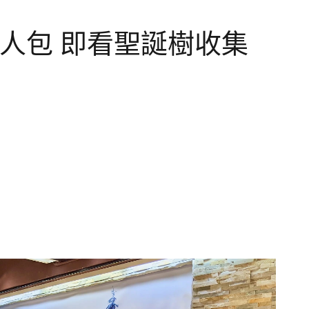
懶人包 即看聖誕樹收集