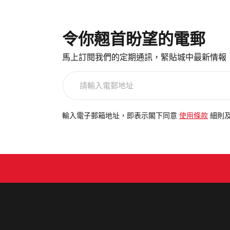
令你翹首盼望的電郵
馬上訂閱我們的定期通訊，緊貼城中最新情報
請
輸
入
電
輸入電子郵箱地址，即表示閣下同意
使用條款
細則
郵
地
址