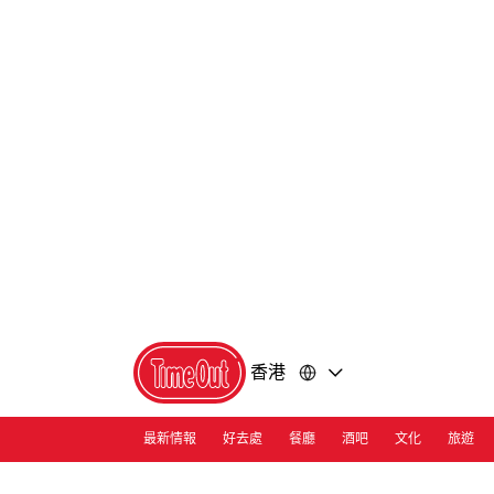
前
前
往
往
內
頁
容
尾
香港
最新情報
好去處
餐廳
酒吧
文化
旅遊