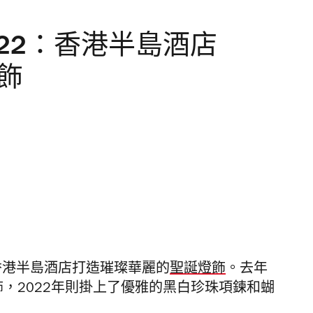
22：香港半島酒店
燈飾
香港半島酒店打造璀璨華麗的
聖誕燈飾
。
去年
水瓶燈飾，2022年則掛上了優雅的黑白珍珠項鍊和蝴