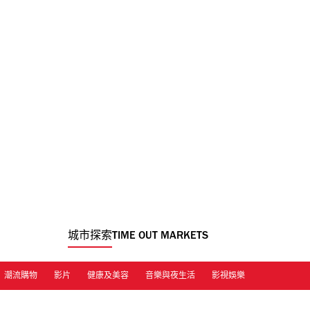
城市探索
TIME OUT MARKETS
潮流購物
影片
健康及美容
音樂與夜生活
影視娛樂