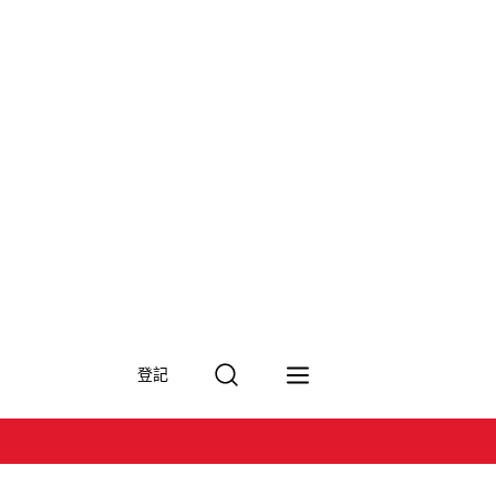
搜
登記
尋