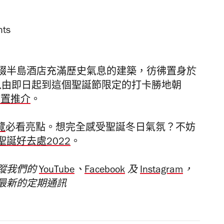
綴半島酒店充滿歷史氣息的建築，彷彿置身於
，可以由即日起到這個聖誕節限定的打卡勝地朝
佈置推介
。
覽
必看亮點。想完全感受聖誕冬日氣氛？不妨
聖誕好去處2022
。
蹤我們的
YouTube
、
Facebook
及
Instagram
，
最新的定期通訊