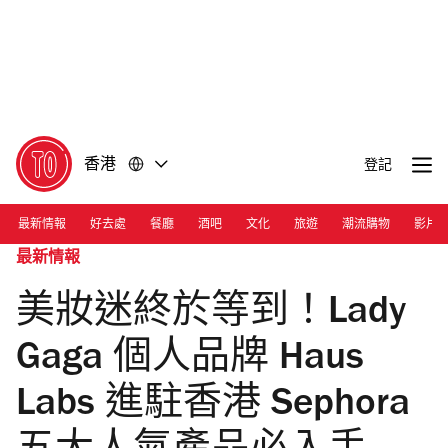
前
前
往
往
內
頁
容
尾
香港
登記
最新情報
好去處
餐廳
酒吧
文化
旅遊
潮流購物
影片
最新情報
美妝迷終於等到！Lady
Gaga 個人品牌 Haus
Labs 進駐香港 Sephora