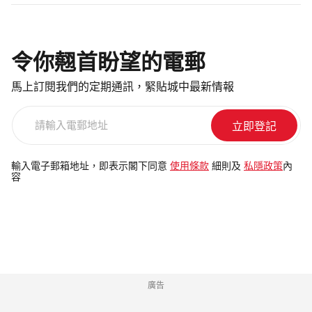
令你翹首盼望的電郵
馬上訂閱我們的定期通訊，緊貼城中最新情報
請
輸
入
電
輸入電子郵箱地址，即表示閣下同意
使用條款
細則及
私隱政策
內
容
郵
地
址
廣告