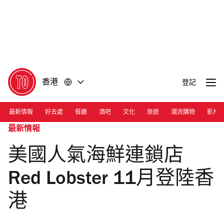
前
前
往
往
內
頁
容
尾
香港
登記
最新情報
好去處
餐廳
酒吧
文化
旅遊
潮流購物
影片
最新情報
美國人氣海鮮連鎖店
Red Lobster 11月登陸香
港