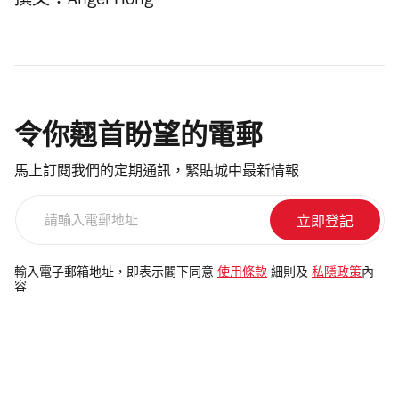
撰文：Angel Hong
令你翹首盼望的電郵
馬上訂閱我們的定期通訊，緊貼城中最新情報
請
輸
入
電
輸入電子郵箱地址，即表示閣下同意
使用條款
細則及
私隱政策
內
容
郵
地
址