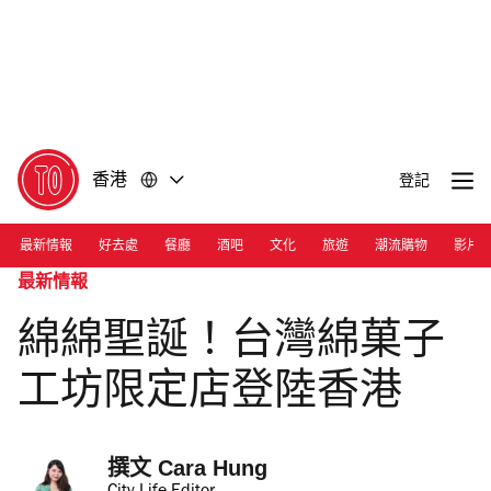
前
前
往
往
內
頁
容
尾
香港
登記
最新情報
好去處
餐廳
酒吧
文化
旅遊
潮流購物
影片
最新情報
綿綿聖誕！台灣綿菓子
工坊限定店登陸香港
撰文 
Cara Hung