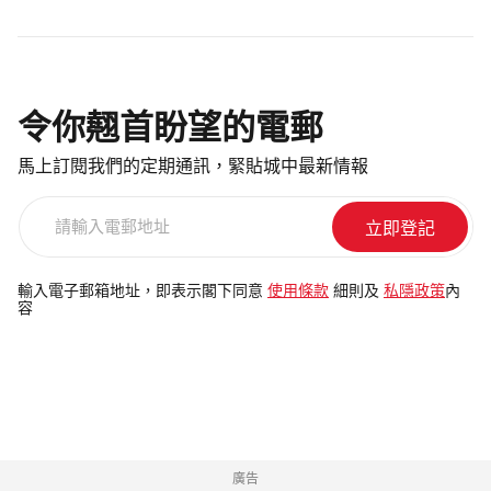
令你翹首盼望的電郵
馬上訂閱我們的定期通訊，緊貼城中最新情報
請
輸
入
電
輸入電子郵箱地址，即表示閣下同意
使用條款
細則及
私隱政策
內
容
郵
地
址
廣告