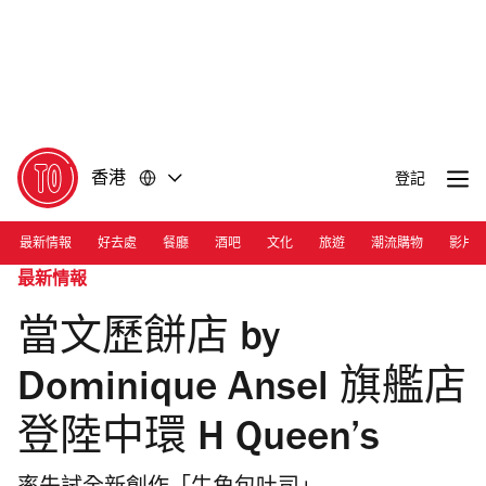
前
前
往
往
內
頁
容
尾
香港
登記
最新情報
好去處
餐廳
酒吧
文化
旅遊
潮流購物
影片
最新情報
當文歷餅店 by
Dominique Ansel 旗艦店
登陸中環 H Queen’s