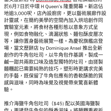
當文歷餅店 by
Dominique Ansel
香港旗艦店將
於6月7日於中環 H Queen’s 隆重開幕。新店佔
地逾3,000呎，店內設廚房，更以藝術展廊作設
計靈感，在簡約美學的空間內加入烘培創作同
實驗室元素，將食材各種形態以意象方式呈
現，例如食物融化、滴漏狀態、麵包酥皮層次
等，讓你置身藝術展覽一樣。為慶祝旗艦店登
場，當文歷餅店 by Dominique Ansel 推出全新
創作的牛角包吐司，以牛角包作基調，製成一
鹹一甜共兩款口味及造型獨特的吐司，由搓製
麵糰起已需要純熟的技巧，塑形時更講求完美
的手藝，既保留了牛角包應有的香軟酥脆的質
感與滋味，同時為味覺及視覺帶來驚喜新體
驗。
推介海鹽牛角包吐司（$45) 配以英國海鹽製