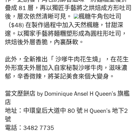
作，更誘發牛角包的酥香滋味。將麵糰重複折
疊成 81 層，再以獨匠手藝將之烘焙成方形吐司
後，層次依然清𥇦可見。
楓糖牛角包吐司
（$48) 在製作過程中加入天然楓糖，甘甜深
邃。以獨家手藝將麵糰塑形成為圓柱形吐司，
烘焙後外層香脆，內裏酥軟。
此外，全新推出「 沙嗲牛肉花生燒」，在
花生
外形
窩夫外層加入
自家秘製
沙嗲牛肉，滋味濃
郁，辛香微辣，將茶記美食來個大變身。
當文歷餅店 by Dominique Ansel H Queen’s 旗艦
店
地址：中環皇后大道中 80 號 H Queen’s 地下2
號
電話：3482 7735