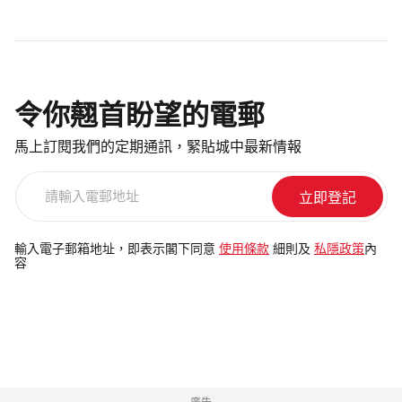
令你翹首盼望的電郵
馬上訂閱我們的定期通訊，緊貼城中最新情報
請
輸
入
電
輸入電子郵箱地址，即表示閣下同意
使用條款
細則及
私隱政策
內
容
郵
地
址