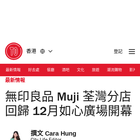
前
前
往
往
內
頁
容
尾
香港
登記
最新情報
好去處
餐廳
酒吧
文化
旅遊
潮流購物
影片
最新情報
無印良品 Muji 荃灣分店
回歸 12月如心廣場開幕
撰文 
Cara Hung