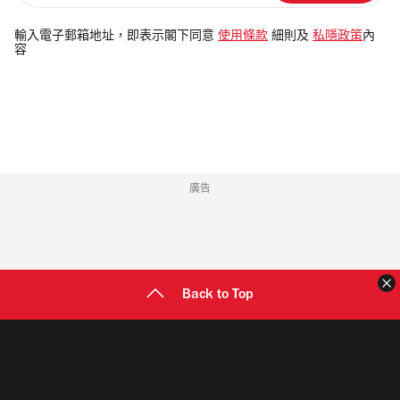
入
電
輸入電子郵箱地址，即表示閣下同意
使用條款
細則及
私隱政策
內
容
郵
地
址
廣告
Back to Top