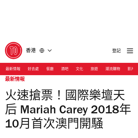
前
前
往
往
內
頁
容
尾
香港
登記
最新情報
好去處
餐廳
酒吧
文化
旅遊
潮流購物
影片
最新情報
火速搶票！國際樂壇天
后 Mariah Carey 2018年
10月首次澳門開騒