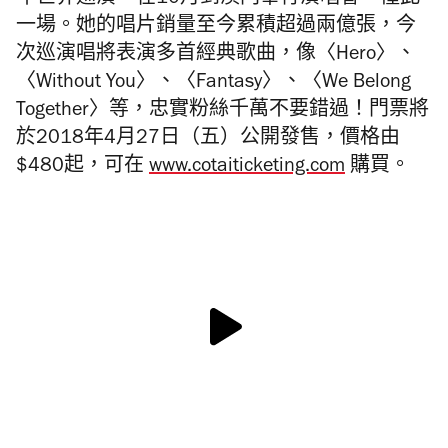
年世界巡演，在10月到澳門舉行演唱會，僅此
一場。她的唱片銷量至今累積超過兩億張，今
次巡演唱將表演多首經典歌曲，像
〈
Hero
〉
、
〈
Without You
〉
、
〈
Fantasy
〉
、
〈
We Belong
Together
〉
等，忠實粉絲千萬不要錯過！門票將
於2018年4月27日（五）公開發售，價格由
$480起，可在
www.cotaiticketing.com
購買。