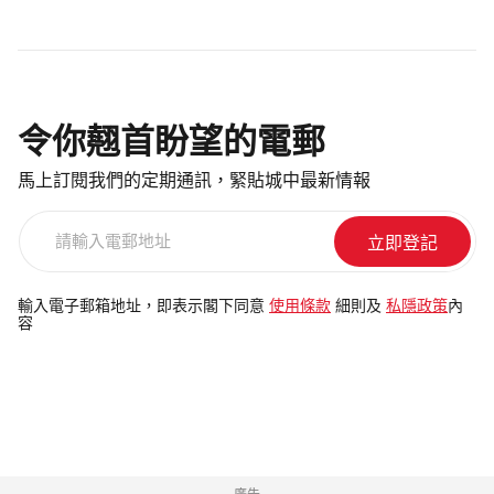
令你翹首盼望的電郵
馬上訂閱我們的定期通訊，緊貼城中最新情報
請
輸
入
電
輸入電子郵箱地址，即表示閣下同意
使用條款
細則及
私隱政策
內
容
郵
地
址