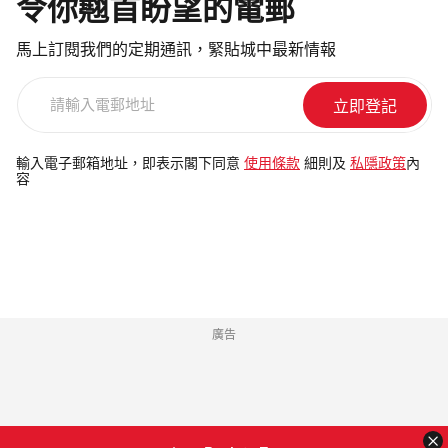
令你翹首盼望的電郵
馬上訂閱我們的定期通訊，緊貼城中最新情報
請
輸
入
電
輸入電子郵箱地址，即表示閣下同意
使用條款
細則及
私隱政策
內
容
郵
地
址
廣告