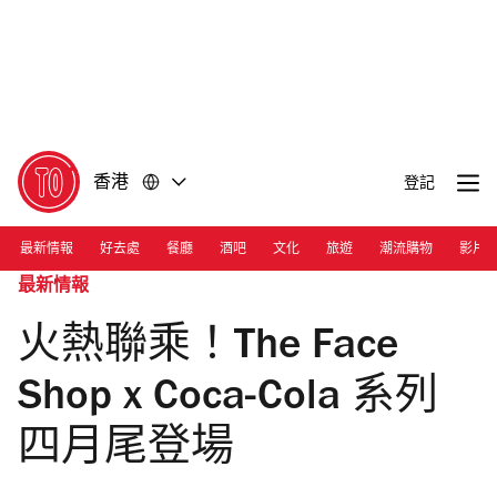
前
前
往
往
內
頁
容
尾
香港
登記
最新情報
好去處
餐廳
酒吧
文化
旅遊
潮流購物
影片
最新情報
火熱聯乘！The Face
Shop x Coca-Cola 系列
四月尾登場