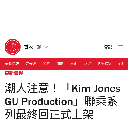
前
前
往
往
內
頁
容
尾
香港
登記
最新情報
好去處
餐廳
酒吧
文化
旅遊
潮流購物
影片
最新情報
潮人注意！「Kim Jones
GU Production」聯乘系
列最終回正式上架