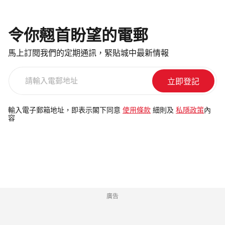
令你翹首盼望的電郵
馬上訂閱我們的定期通訊，緊貼城中最新情報
請
輸
入
電
輸入電子郵箱地址，即表示閣下同意
使用條款
細則及
私隱政策
內
容
郵
地
址
廣告