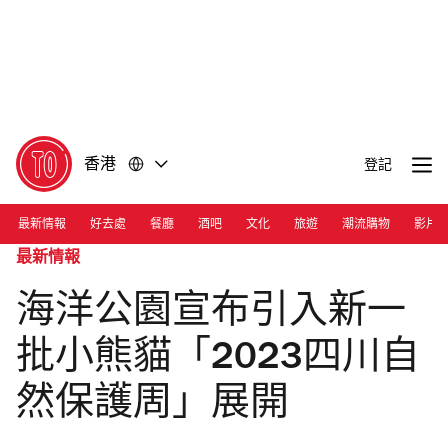
前
前
往
往
內
頁
容
尾
香港
登記
最新情報
好去處
餐廳
酒吧
文化
旅遊
潮流購物
影片
最新情報
海洋公園宣布引入新一
批小熊貓「2023四川自
然保護周」展開