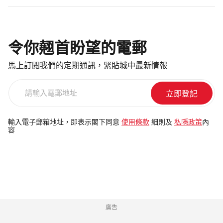
令你翹首盼望的電郵
馬上訂閱我們的定期通訊，緊貼城中最新情報
請
輸
入
電
輸入電子郵箱地址，即表示閣下同意
使用條款
細則及
私隱政策
內
容
郵
地
址
廣告