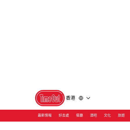
前
前
往
往
內
頁
容
尾
香港
最新情報
好去處
餐廳
酒吧
文化
旅遊