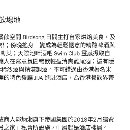
飲場地
空間 Birdsong 日間主打自家烘焙美食，及
咖啡豆沖煮咖啡；傍晚搖身一變成為輕鬆愜意的精釀啤酒與
塑粵菜；天際池畔酒吧 Swim Club 靈感擷取自
讓人在寫意氛圍暢飲輕盈清爽雞尾酒；還有
隱
，薈萃珍稀烈酒與精湛調酒。不可錯過由香港著名米
主理的特色餐廳 JĪJĀ 進駐酒店，為香港餐飲界帶
商人郭炳湘旗下帝國集團於2018年2月獨資
員之家」私會所設施，中層起是酒店樓層。