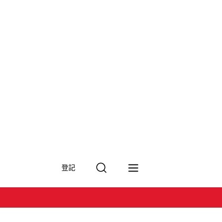
搜
登記
尋