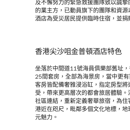
及不懈努力的緊急救援團隊致以誠摯
的業主方，已動員旗下的團隊和資源
酒店為受災居民提供臨時住宿，並捐
香港尖沙咀金普頓酒店特色
坐落於中間道11號海員俱樂部舊址
25間套房
，全部為海景房，當中更有
客房皆配備奢雅浸浴缸，
指定房型將
受
，
帶來更高層次的都會旅居體驗。
社區連結，重新定義奢華旅宿，為住
港近在咫尺，毗鄰多個文化地標，地
元魅力。