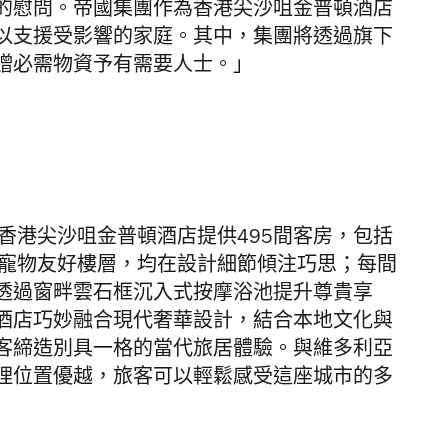
的慰問。帝國集團作為香港尖沙咀金普頓酒店
以支援受影響的家庭。其中，集團將透過旗下
贈必需物資予有需要人士。」
，香港尖沙咀金普頓酒店提供
495間客房，包括
寵物友好樓層，均在設計細節傾注巧思；
每間
透
過
窗畔雲石框沉入式按摩浴池
提升尊貴享
酒店
巧妙融合現代奢華設計，結合本地文化與
客締造別具一格的當代旅居體驗。與維多利亞
理位置優越，旅客可以輕鬆感受這座城市的多