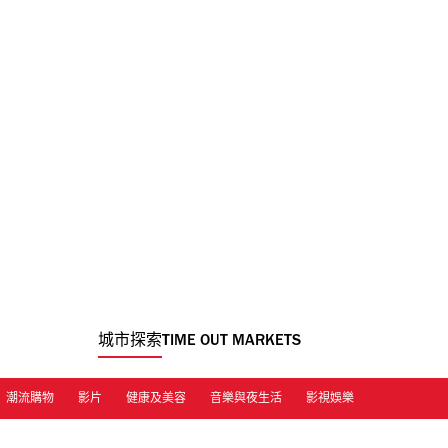
城市探索
TIME OUT MARKETS
潮流購物
影片
健康及美容
音樂與夜生活
影視娛樂