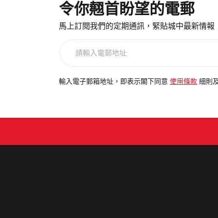
令你翹首盼望的電郵
馬上訂閱我們的定期通訊，緊貼城中最新情報
請
輸
入
電
輸入電子郵箱地址，即表示閣下同意
使用條款
細則
郵
地
址