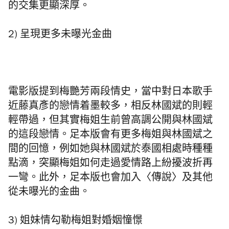
的交集更顯深厚。
2) 呈現更多未曝光金曲
電影版提到梅艷芳兩段情史，當中對日本歌手
近藤真彥的戀情着墨較多，相反林國斌的則輕
輕帶過，但其實梅姐生前曾高調公開
與林國斌
的
這段戀情。足本版會有更多梅姐與林國斌之
間的回憶，例如她與林國斌於泰國相處時種種
點滴，突顯梅姐如何走過愛情路
上紛擾波折再
一彎
。此外，足本版也會加入〈傳說〉及其他
從未曝光的金曲。
3) 姐妹情勾勒梅姐對婚姻憧憬