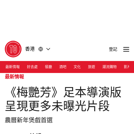
前
前
往
往
內
頁
容
尾
香港
登記
最新情報
好去處
餐廳
酒吧
文化
旅遊
潮流購物
影片
最新情報
《梅艷芳》足本導演版
呈現更多未曝光片段
農曆新年煲戲首選