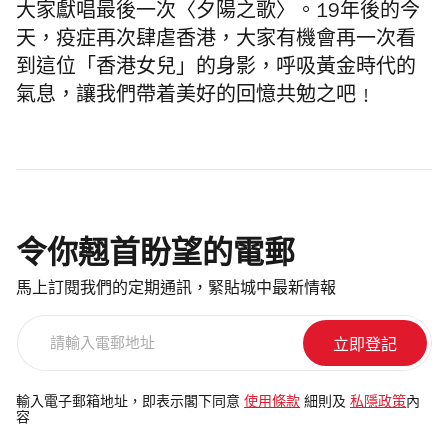
大家獻唱最後一次〈夕陽之歌〉。19年後的今
天，疫症再次肆虐香港，大家有機會再一次看
到這位「香港女兒」的身影，
呼吸黃金時代的
氣息，讓我們
帶着美好的回憶共勉之吧﹗
令你翹首盼望的電郵
馬上訂閱我們的定期通訊，緊貼城中最新情報
請
輸
入
電
輸入電子郵箱地址，即表示閣下同意
使用條款
細則及
私隱政策
內
容
郵
地