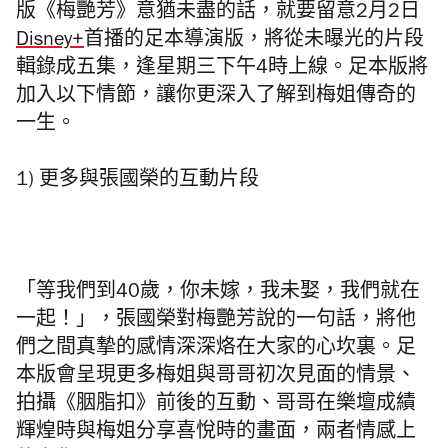
版《梅艷芳》意猶未盡的話，就要留意2月2日
Disney+
首播
的
足本導演版，將從未曝光的片段
輯錄成五集，逢星期三下午4時上線。足本版將
加入以下情節，讓你更深入了解到梅姐傳奇的
一生。
1) 更多與張國榮的互動片段
「等我們到40
歲，你未嫁，我未娶，我們就在
一起！」，張國榮對梅艷
芳說的一句話，將他
們之間真摯的感情深深烙在大家的心坎裏。足
本版會呈現更多梅姐與哥哥初次見面的情景、
拍攝《胭脂扣》前後的互動、哥哥在樂壇成績
輝煌時與梅姐分享喜悅時的畫面，兩者情感上