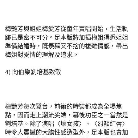
梅艷
芳
與姐姐梅愛芳從童年賣唱開始，生活軌
跡已是密不可分。足本版將加插梅姐得悉姐姐
準備結婚時，既羡慕又不捨的複雜情感，帶出
梅姐對愛情的理解及追求。
4) 向伯樂劉培基致敬
梅艷芳每次登台，前衛的時裝都成為全場焦
點，因而走上潮流尖端，幕後功臣之一當然是
劉培基。除了演唱〈壞女孩〉、〈烈燄紅唇〉
時令人震撼的大膽性感造型外，足本版也會加