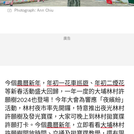
Photograph: Ann Chiu
廣告
今個
農曆新年
，
年初一花車巡遊
、
年初二煙花
等新春活動盛大回歸，一年一度的大埔林村許
願樹2024也登場！今年大會為響應「夜繽紛」
活動，林村夜市率先開鑼，特意推出夜光林村
許願樹及發光寶牒，大家可晚上到林村拋寶牒
許願打卡。今個
農曆新年
，
立即看看
大埔
林村