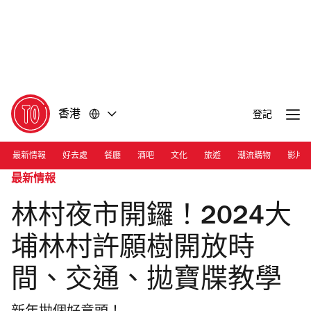
前
前
往
往
內
頁
容
尾
香港
登記
最新情報
好去處
餐廳
酒吧
文化
旅遊
潮流購物
影片
最新情報
林村夜市開鑼！2024大
埔林村許願樹開放時
間、交通、拋寶牒教學