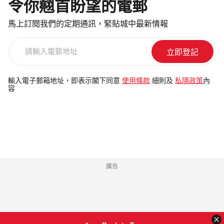
令你翹首盼望的電郵
馬上訂閱我們的定期通訊，緊貼城中最新情報
請
輸
入
電
輸入電子郵箱地址，即表示閣下同意
使用條款
細則及
私隱政策
內
容
郵
地
址
廣告