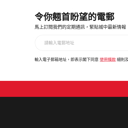
令你翹首盼望的電郵
馬上訂閱我們的定期通訊，緊貼城中最新情報
請
輸
入
電
輸入電子郵箱地址，即表示閣下同意
使用條款
細則
郵
地
址