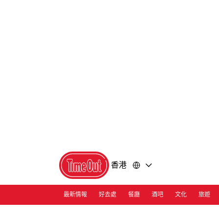
前
前
往
往
內
頁
容
尾
香港
最新情報
好去處
餐廳
酒吧
文化
旅遊