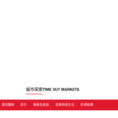
城市探索
TIME OUT MARKETS
潮流購物
影片
健康及美容
音樂與夜生活
影視娛樂