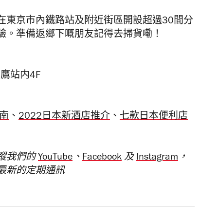
會在東京市內鐵路站及
附近街區
開設超過30間分
驗。準備返鄉下嘅朋友記得去掃貨嘞！
三鷹站内4F
南
、
2022日本新酒店推介
、
七款日本便利店
蹤我們的
YouTube
、
Facebook
及
Instagram
，
最新的定期通訊