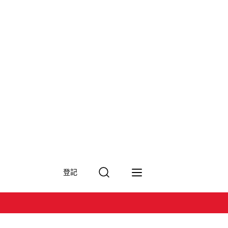
搜
登記
尋