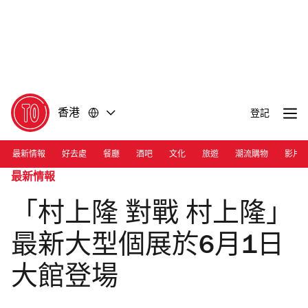
前
前
往
往
內
頁
容
尾
香港
登記
最新情報
好去處
餐廳
酒吧
文化
旅遊
潮流購物
影片
最新情報
「村上隆 對戰 村上隆」
最新大型個展於6月1日
大館登場