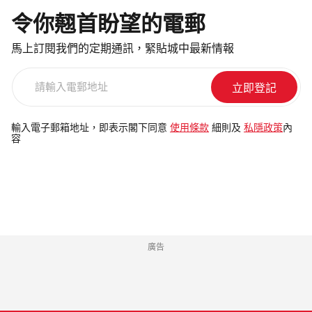
令你翹首盼望的電郵
馬上訂閱我們的定期通訊，緊貼城中最新情報
請
輸
入
電
輸入電子郵箱地址，即表示閣下同意
使用條款
細則及
私隱政策
內
容
郵
地
址
廣告