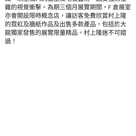
藏，
以至驚人的牆壁及地板藝術，感受強烈複
雜的視覺衝擊。為期三個月
展覽期間，F 倉展室
亦會開設限時概念店，
讓訪客免費欣賞
村上
隆
的霓虹及牆紙作品及出售多款產品，包括於大
館獨家發售的展覽限量精品。村上隆迷不可錯
過！