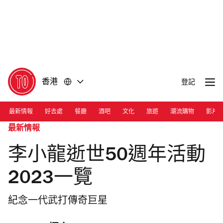
前
前
往
往
內
頁
容
尾
香港
登記
最新情報
好去處
餐廳
酒吧
文化
旅遊
潮流購物
影片
最新情報
李小龍逝世50週年活動
2023一覽
紀念一代武打傳奇巨星