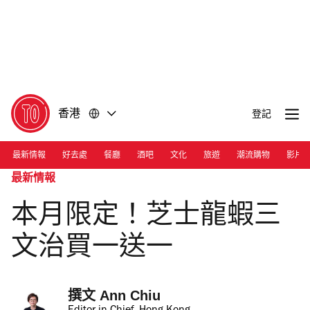
前
前
往
往
內
頁
容
尾
香港
登記
最新情報
好去處
餐廳
酒吧
文化
旅遊
潮流購物
影片
最新情報
本月限定！芝士龍蝦三
文治買一送一
撰文 
Ann Chiu