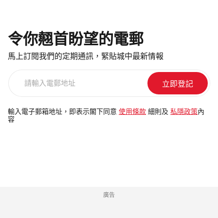
令你翹首盼望的電郵
馬上訂閱我們的定期通訊，緊貼城中最新情報
請
輸
入
電
輸入電子郵箱地址，即表示閣下同意
使用條款
細則及
私隱政策
內
容
郵
地
址
廣告