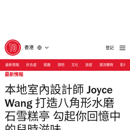
前
前
往
往
內
頁
容
尾
香港
登記
最新情報
好去處
餐廳
酒吧
文化
旅遊
潮流購物
影片
最新情報
本地室內設計師 Joyce
Wang 打造八角形水磨
石雪糕亭 勾起你回憶中