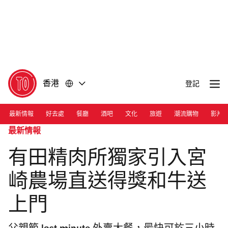
前
前
往
往
內
頁
容
尾
香港
登記
最新情報
好去處
餐廳
酒吧
文化
旅遊
潮流購物
影片
最新情報
有田精肉所獨家引入宮
崎農場直送得獎和牛送
上門