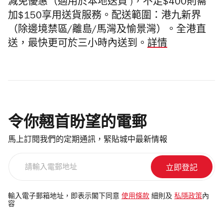
減免優惠（適用於本地送貨 )，不足$400則需
加$150享用送貨服務。配送範圍：港九新界
（除邊境禁區/離島/馬灣及愉景灣）。全港直
送，最快更可於三小時內送到。
詳情
令你翹首盼望的電郵
馬上訂閱我們的定期通訊，緊貼城中最新情報
請
輸
入
電
輸入電子郵箱地址，即表示閣下同意
使用條款
細則及
私隱政策
內
容
郵
地