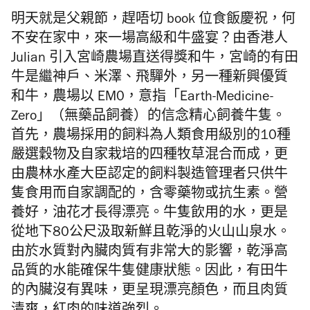
明天就是父親節，趕唔切 book 位食飯慶祝，何
不安在家中，來一場高級和牛盛宴？由香港人
Julian 引入宮崎農場直送得獎和牛，宮崎的有田
牛是繼神戶、米澤、飛驒外，另一種新興優質
和牛，農場以 EM0，意指「Earth-Medicine-
Zero」（無藥品飼養）的信念精心飼養牛隻。
首先，農場採用的飼料為人類食用級別的10種
嚴選穀物及自家栽培的四種牧草混合而成，更
由農林水產大臣認定的飼料製造管理者只供牛
隻食用而自家調配的，含零藥物或抗生素。營
養好，油花才長得漂亮。牛隻飲用的水，更是
從地下80公尺汲取新鮮且乾淨的火山山泉水。
由於水質對內臟肉質有非常大的影響，乾淨高
品質的水能確保牛隻健康狀態。因此，有田牛
的內臟沒有異味，更呈現漂亮顏色，而且肉質