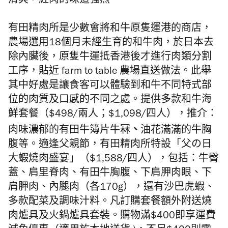
清爽，紅肉的味道強烈。
有田精肉所是少數會將和牛原隻運港的商店，
農場選用18個月未經生育的和牛肉，於日本去
除內臟後，原隻牛運抵香港後才進行肉類分割
工序，貼近 farm to table 農場直送做法。此舉
其中好處是讓食客可以體驗到和牛不同特式部
位的肉質及口感的不同之處。提供多款和牛海
鮮套餐（$498/兩人；$1,098/四人），推介：
、
肉味濃郁的有田牛簿片牛冧
油花滿滿的牛胸
腹等。適逢父親節，有田精肉所特設「父の日
大蝦燒肉盛宴」（$1,588/四人），包括：牛臀
蓋、肩里脊肉、有田牛胸腹、下肩胛肉眼、下
肩胛肉、內腿肉（各170g），還有沙巴虎蝦、
多款配菜及調味汁料。凡訂購套餐額外附送燒
肉爐具及火鍋爐具套裝。購物滿$400即享運費