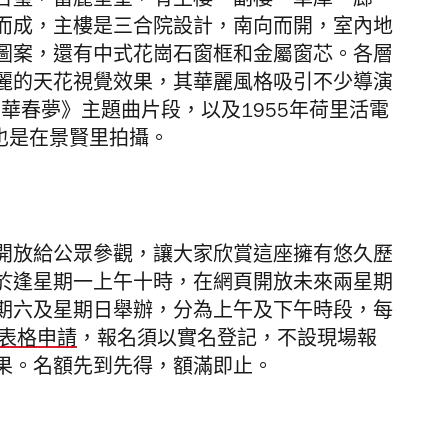
合璧，富麗堂皇，有主樓、副樓、車庫、廊
而成，主樓是三合院設計，南向而開，室內地
圖案，還有中式花崗石窗框和金屬窗芯。各層
麗的天花視覺效果，其華麗風格吸引不少導演
京華春夢》主題曲片段，以及1955年
荷里活
電
ne ）也是在景賢里拍攝。
開放給公眾參觀，讓大家欣賞這座擁有悠久歷
於逢星期一上午十時，在網頁開放未來兩星期
期六及星期日舉辦，分為上午及下午時段，每
表格申請
，
報名須以實名登記，
不設現場報
果。名額
先到先得，額滿即止。