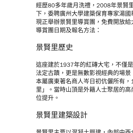
經歷80多年歲月洗禮，2008年景
下，委聘廣州大學建築保育專家湯國
現正舉辦景賢里導賞團，免費開放給
導賞團日期及報名方法：
景賢里歷史
這座建於1937年的紅磚大宅，不僅
法定古蹟，更是無數影視經典的場景
本屬廣東著名商人岑日初伉儷所有，1
里」。當時山頂是外籍人士聚居的高
位提升。
景賢里建築
設計