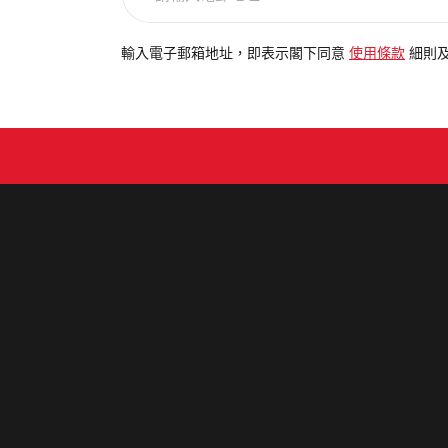
輸
入
電
輸入電子郵箱地址，即表示閣下同意
使用條款
細則
郵
地
址