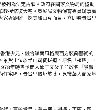
賢里被列為法定古蹟。政府在國家文物局的協助
華教授修復大宅。
發展局文物保育專員辦事處
大家
近距離一探其廬山真面目。立即看景賢里
是香港少見、融合嶺南風格與西方裝飾藝術的
。
景賢里位於半山司徒拔道，原名「禧廬」，
978年轉售予商人邱子文父子並改名「景賢
尚住宅區，景賢里取址於此，象徵華人商家地