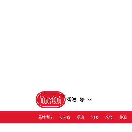
前
前
往
往
內
頁
容
尾
香港
最新情報
好去處
餐廳
酒吧
文化
旅遊