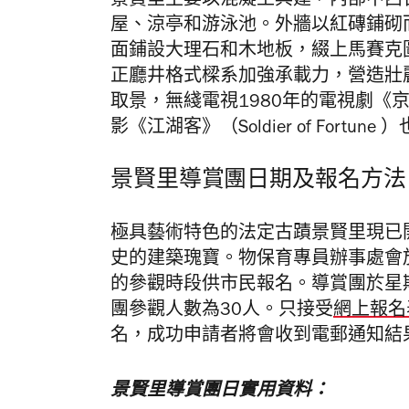
景賢里主要以混凝土興建，內部中西
屋、涼亭和游泳池。外牆以紅磚鋪砌
面鋪設大理石和木地板，綴上馬賽克
正廳井格式樑系加強承載力，營造壯
取景，無綫電視1980年的電視劇《
影《江湖客》（Soldier of Fortu
景賢里導賞團日期及報名方法
極具藝術特色的法定古蹟景賢里現已
史的建築瑰寶。物保育專員辦事處會
的參觀時段供市民報名。
導賞團於星
團參觀人數為30人。只接受
網上報名
名，成功申請者將會收到電郵通知結
景賢里導賞團日實用資料：