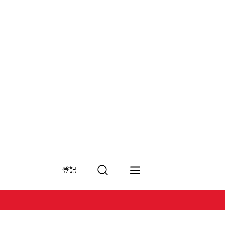
搜
登記
尋