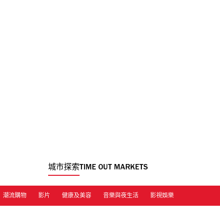
城市探索
TIME OUT MARKETS
潮流購物
影片
健康及美容
音樂與夜生活
影視娛樂