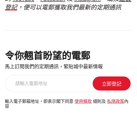
的
YouTube
、
Facebook
及
Instagram
，或按
這裏
登記
，便可以電郵獲取我們最新的定期通訊
令你翹首盼望的電郵
馬上訂閱我們的定期通訊，緊貼城中最新情報
請
輸
入
電
輸入電子郵箱地址，即表示閣下同意
使用條款
細則及
私隱政策
內
容
郵
地
址