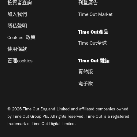
投資者查詢
刊登廣告
加入我們
Time Out Market
隱私聲明
Time Out產品
Cookies 政策
Time Out全球
使用條款
管理cookies
Time Out 雜誌
實體版
電子版
© 2026 Time Out England Limited and affiliated companies owned
by Time Out Group Plc. All rights reserved. Time Out is a registered
trademark of Time Out Digital Limited.