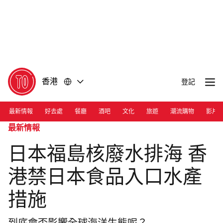
前
前
往
往
內
頁
容
尾
香港
登記
最新情報
好去處
餐廳
酒吧
文化
旅遊
潮流購物
影片
最新情報
日本福島核廢水排海 香
港禁日本食品入口水產
措施