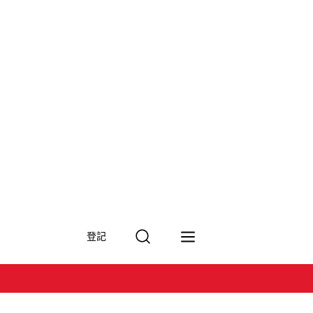
搜
登記
尋