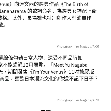
enus》
向
達文西的經典作品
《The Birth of
Bananarama
的歌詞命
名，為經典女神配上街
常破格。此外，長場雄也特別
創作大型油畫作
敬
。
Photograph: Yu Nagaba/ARR
單線條勾勒日常人物，深受不同品牌如
睞，大家不能錯過12月展覽。
「Meet Yu Nagaba
期間發售《I’m Your Venus》11吋搪膠版
商品
，喜歡日本潮流文化的你還不記下日子？
Photograph: Yu Nagaba/ARR