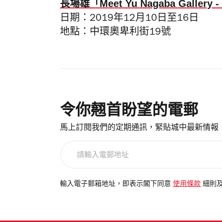
長場雄「Meet Yu Nagaba Gallery -
日期：2019年12月10日至16日
地點：中環奧卑利街19號
令你翹首盼望的電郵
馬上訂閱我們的定期通訊，緊貼城中最新情報
請
輸
入
電
輸入電子郵箱地址，即表示閣下同意
使用條款
細則
郵
地
址