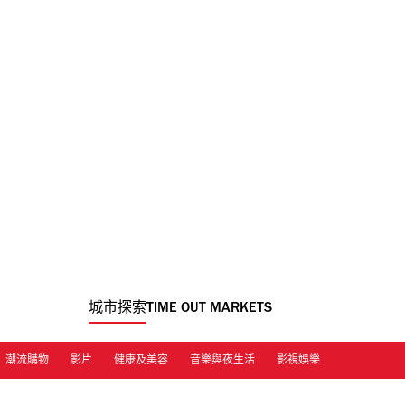
城市探索
TIME OUT MARKETS
潮流購物
影片
健康及美容
音樂與夜生活
影視娛樂