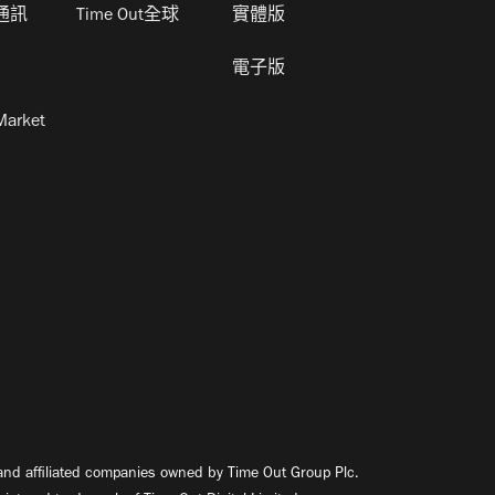
通訊
Time Out全球
實體版
電子版
Market
nd affiliated companies owned by Time Out Group Plc.