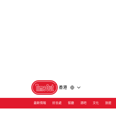
前
前
往
往
內
頁
容
尾
香港
最新情報
好去處
餐廳
酒吧
文化
旅遊