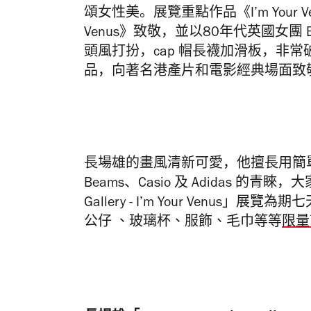
頌女性美。
展覽重點作品《I’m Your V
Venus》致敬，並以
80
年代英國女團
頭風打扮，cap 帽長襪加滑板，非
品，向著名港產片和電影經典場面致
長場雄的畫風清新可愛，他擅長用簡
Beams、Casio 及 Adidas 的青
Gallery - I’m Your Venus」
展覽為期七天，
公仔 、玻璃杯、服飾、毛巾等等
限量