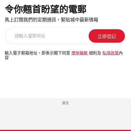
令你翹首盼望的電郵
馬上訂閱我們的定期通訊，緊貼城中最新情報
請
輸
入
電
輸入電子郵箱地址，即表示閣下同意
使用條款
細則及
私隱政策
內
容
郵
地
址
廣告