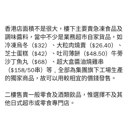
香港店面積不是很大，樓下主要賣急凍食品及
調味醬料，當中不少是
業務超市自家貨品，如
冷凍烏冬（$32）、大粒肉燒賣（$26.40）、
芝士蛋糕（$42）、吐司薄餅（$48.50）牛蒡
沙丁魚丸（$68）、超大盒醬油燒雞串
（$158/50串）等﹐全部為集團
旗下工場
生產
的獨家商品，
故可
以用較相宜的價錢發售。
二樓售賣一般零食及酒類飲品，惟選擇不及其
他日式超市或零食專門店。