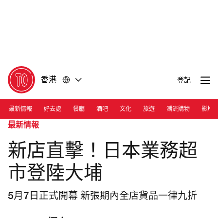
前
前
往
往
內
頁
容
尾
香港
登記
最新情報
好去處
餐廳
酒吧
文化
旅遊
潮流購物
影片
最新情報
新店直擊！日本業務超
市登陸大埔
5月7日正式開幕 新張期內全店貨品一律九折