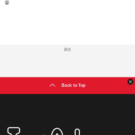
容
郵
地
址
廣告
Back to Top