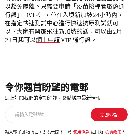
以豁免隔離。只需要申請「疫苗接種者旅遊通
行證」（VTP），並在入境新加坡24小時內，
在指定快速測試中心進行
快速抗原測試
就可
以。大家有興趣飛往新加坡的話，可以由2月
21日起可以
網上申請
VTP 通行證。
令你翹首盼望的電郵
馬上訂閱我們的定期通訊，緊貼城中最新情報
請
輸
入
電
輸入電子郵箱地址，即表示閣下同意
使用條款
細則及
私隱政策
內