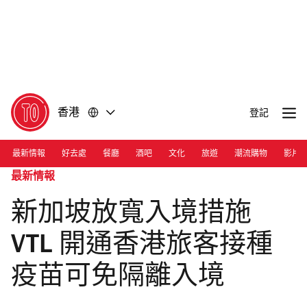
前
前
往
往
內
頁
容
尾
香港
登記
最新情報
好去處
餐廳
酒吧
文化
旅遊
潮流購物
影片
最新情報
新加坡放寬入境措施
VTL 開通香港旅客接種
疫苗可免隔離入境