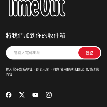
將我們加到你的收件箱
請
輸
入
電
輸入電子郵箱地址，即表示閣下同意
使用條款
細則及
私隱政策
郵
內容
地
址