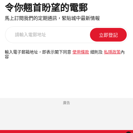
令你翹首盼望的電郵
馬上訂閱我們的定期通訊，緊貼城中最新情報
請
輸
入
電
輸入電子郵箱地址，即表示閣下同意
使用條款
細則及
私隱政策
內
容
郵
地
址
廣告