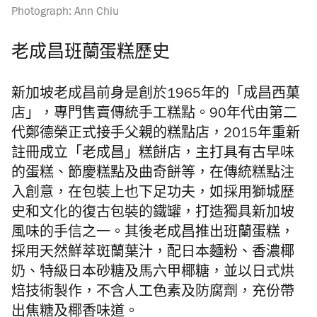
Photograph: Ann Chiu
老成昌班蘭蛋糕歷史
新加坡老成昌前身是創於1965年的「成昌西菓
店」，專門售賣傳統手工糕點。90年代由第二
代鄭德榮正式接手父親的糕點店，2015年重新
註冊成立「老成昌」糕餅店，主打具有古早味
的蛋糕、節慶糕點及曲奇餅等，
在傳統糕點注
入創意，在包裝上也下足功夫，如採用獅城歷
史和文化的復古包裝的鐵罐，打造獨具新加坡
風味的手信之一。其後老成昌推出班蘭蛋糕，
採用天然鮮萃斑蘭葉汁，配日本麵粉、香濃椰
奶、特級日本砂糖及馬六甲椰糖，並以日式烘
焙技術製作，不含人工色素及防腐劑，充份帶
出焦糖及椰香味道。