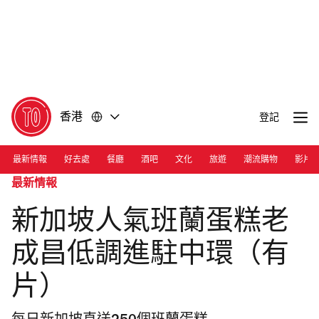
前
前
往
往
內
頁
容
尾
香港
登記
最新情報
好去處
餐廳
酒吧
文化
旅遊
潮流購物
影片
最新情報
新加坡人氣班蘭蛋糕老
成昌低調進駐中環（有
片）