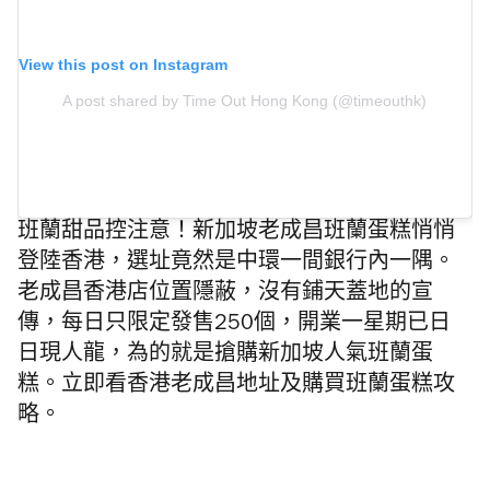
View this post on Instagram
A post shared by Time Out Hong Kong (@timeouthk)
班蘭甜品控注意！新加坡
老成昌班蘭蛋糕悄悄
登陸香港，選址竟然是中環一間銀行內一隅。
老成昌香港店位置隱蔽，沒有鋪天蓋地的宣
傳，每日只限定發售250個，開業一星期已日
日現人龍，為的就是搶購新加坡人氣班蘭蛋
糕。立即看香港老成昌地址及購買班蘭蛋糕攻
略。