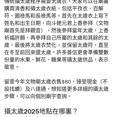
傳統攝太歲程序需要太歲衣。大家可以在廟裏
購買清香和攝太歲衣紙，包括平孜衣、百解
符、圓祿馬和長祿馬等。首先在太歲衣上寫下
姓名和出生日期，向斗姥元君上香參拜（文物
廟首先是拜觀音），然後參拜當年太歲，上香
祈福許願，再參拜自己所屬的太歲和其餘的太
歲，最後將太歲衣焚化，並保留太歲符，直至
在冬至前回來還太歲。許多善信更會準備雙數
份量的水果、鮮花、糖果等攝太歲供品，表示
敬意。
留意今年文物廟太歲衣售$80，接受現金（不
設找續）及八達通，想知道更多詳細的攝太歲
步驟，可以向個別廟宇查詢。
攝太歲2025地點在哪裏？