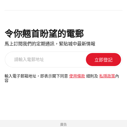
令你翹首盼望的電郵
馬上訂閱我們的定期通訊，緊貼城中最新情報
請
輸
入
電
輸入電子郵箱地址，即表示閣下同意
使用條款
細則及
私隱政策
內
容
郵
地
址
廣告