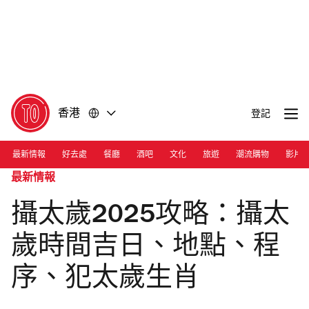
前
前
往
往
內
頁
容
尾
香港
登記
最新情報
好去處
餐廳
酒吧
文化
旅遊
潮流購物
影片
最新情報
攝太歲2025攻略：攝太
歲時間吉日、地點、程
序、犯太歲生肖