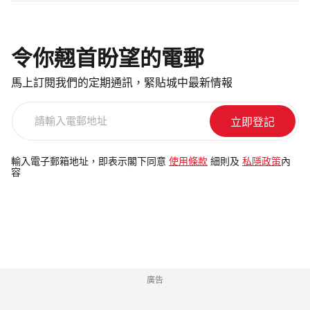
令你翹首盼望的電郵
馬上訂閱我們的定期通訊，緊貼城中最新情報
請
輸
入
電
輸入電子郵箱地址，即表示閣下同意
使用條款
細則及
私隱政策
內
容
郵
地
址
廣告