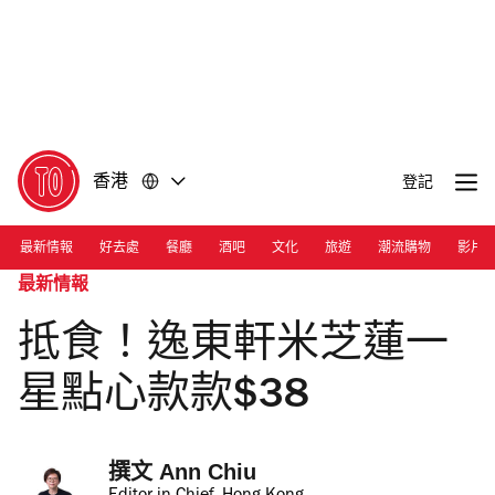
前
前
往
往
內
頁
容
尾
香港
登記
最新情報
好去處
餐廳
酒吧
文化
旅遊
潮流購物
影片
最新情報
抵食！逸東軒米芝蓮一
星點心款款$38
撰文 
Ann Chiu