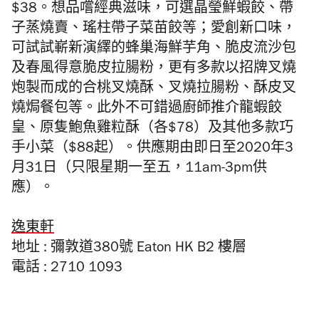
$38
。想品嚐經典滋味，可選晶瑩鮮蝦餃、帶
子蒸燒賣、瑤柱帶子菜苗餃等；愛創新口味，
可試試嶄新演繹的蜂巢海鮮芋角、脆皮流沙包
及春風得意脆皮拉腸粉，更有多款以招牌叉燒
炮製而成的合桃叉燒酥、叉燒拉腸粉、酥皮叉
燒焗餐包等。此外不可錯過廚師推介龍蝦餃
皇、原隻鮑魚雞粒酥（各$78）及其他多款巧
手小菜（$88起）。
供應期由即日至
2020
年
3
月
31
日（只限星期一至五，
11am-3pm
供
應）。
逸東軒
地址 : 彌敦道
380
號
Eaton HK B2
樓層
電話 : 2710 1093