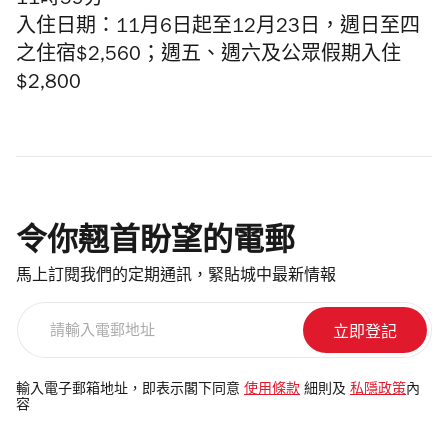
11時59分
入住日期：
11月6日起至12月23日，週日至四
之住宿$2,560；
週
五、
週
六及公眾假期入住
$2,800
令你翹首盼望的電郵
馬上訂閱我們的定期通訊，緊貼城中最新情報
請
輸
入
電
輸入電子郵箱地址，即表示閣下同意
使用條款
細則及
私隱政策
內
容
郵
地