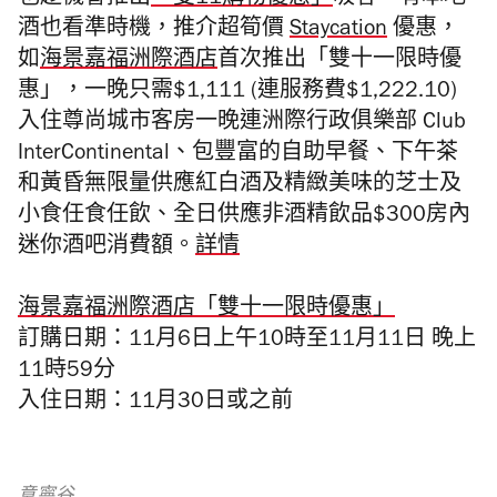
也趁機會推出
「雙11購物
優惠」
吸客。有本地
酒也看準時機，推介超筍價
Staycation
優惠，
如
海景嘉福洲際酒店
首次推出「雙十一限時優
惠」，一晚只需$1,111 (連服務費$1,222.10)
入住尊尚城市客房一晚
連洲際行政俱樂部 Club
InterContinental、包
豐富的自助早餐
、下午茶
和黃昏
無限量供應紅白酒及精緻美味的
芝士及
小食任食任飲、全日供應非酒精飲品$300房內
迷你酒吧消費額。
詳情
海景嘉福洲際酒店「雙十一限時優惠」
訂購日期：11月6日上午10時至11月11日 晚上
11時59分
入住日期：11月30日或之前