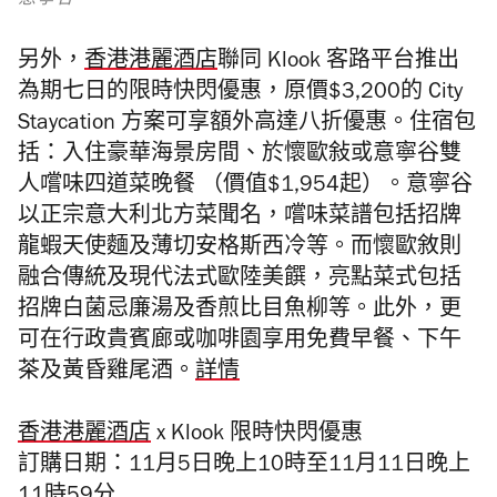
意寧谷
另外，
香港港麗酒店
聯同 Klook 客路平台推出
為期七日的限時快閃優惠，原價$3,200的 City
Staycation 方案可享額外高達八折優惠。住宿包
括：入住豪華海景房間、於懷歐敍或意寧谷雙
人嚐味四道菜晚餐 （價值$1,954起）。
意寧谷
以正宗意大利北方菜聞名
，
嚐味
菜譜包
括
招牌
龍蝦天使麵及薄切安格斯西冷等。而懷歐敘則
融合傳
統及現代法式歐陸美饌
，
亮點菜式包括
招牌白菌忌廉湯
及香煎比目魚
柳等。此外，更
可在
行政貴賓廊或咖啡園享用免費早餐、下午
茶及黃昏雞尾酒。
詳情
香港港麗酒店
x Klook
限時快閃優惠
訂購日期：
11月5日晚上10時
至11月11日晚上