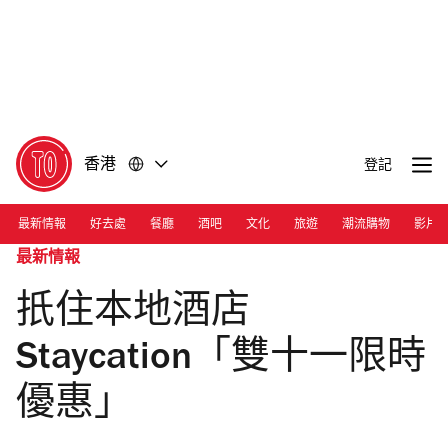
前
前
往
往
內
頁
容
尾
香港
登記
最新情報
好去處
餐廳
酒吧
文化
旅遊
潮流購物
影片
最新情報
扺住本地酒店
Staycation「雙十一限時
優惠」