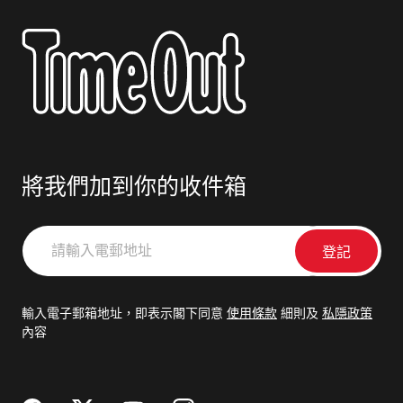
將我們加到你的收件箱
請
輸
入
電
輸入電子郵箱地址，即表示閣下同意
使用條款
細則及
私隱政策
郵
內容
地
址