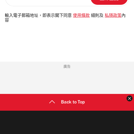
輸
入
電
輸入電子郵箱地址，即表示閣下同意
使用條款
細則及
私隱政策
內
容
郵
地
址
廣告
Back to Top