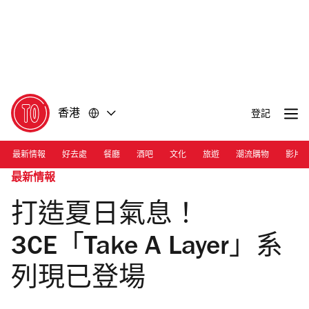
前
前
往
往
內
頁
容
尾
香港
登記
最新情報
好去處
餐廳
酒吧
文化
旅遊
潮流購物
影片
最新情報
打造夏日氣息！
3CE「Take A Layer」系
列現已登場